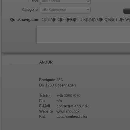
Land
Kategorie
Quicknavigation
1
|
2
|
3
|
A
|
B
|
C
|
D
|
E
|
F
|
G
|
H
|
I
|
J
|
K
|
L
|
M
|
N
|
O
|
P
|
Q
|
R
|
S
|
T
|
U
|
V
|
W
|
ANOUR
Bredgade 28A
DK 1260 Copenhagen
Telefon
+45 33607070
Fax
n/a
E-Mail
contact(at)anour.dk
Website
www.anour.dk
Kat.
Leuchtenhersteller