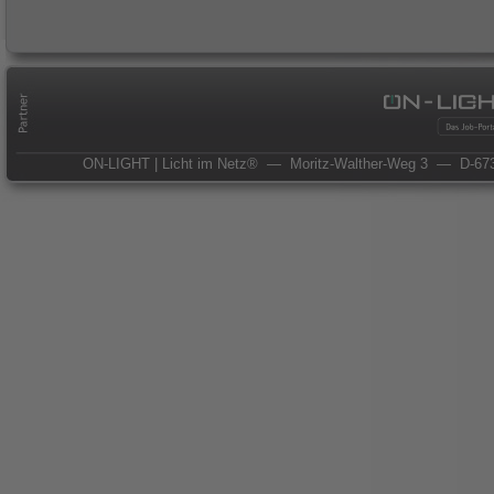
ON-LIGHT | Licht im Netz®
— Moritz-Walther-Weg 3
— D-673