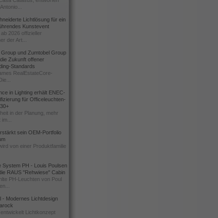
Casa Catasüs, entworfen
Antonio...
eiderte Lichtlösung für ein
führendes Kunstevent
ab 2026 offizieller
er der Art...
t Group und Zumtobel Group
 die Zukunft offener
ding-Standards
mes RealEstateCore-
Die...
ce in Lighting erhält ENEC-
fizierung für Officeleuchten-
730+
heit in der Planung, mehr
 im...
erstärkt sein OEM-Portfolio
ium
wird von einer Produktfamilie
e System PH - Louis Poulsen
 die RAUS "Rehwiese" Cabin
lte PH-Leuchten von Poul
n...
al - Modernes Lichtdesign
 Barock
entwickelt Lichtkonzept