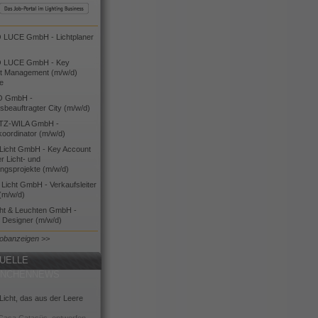
LUCE GmbH - Lichtplaner
 LUCE GmbH - Key
t Management (m/w/d)
ie
O GmbH -
bsbeauftragter City (m/w/d)
TZ-WILA GmbH -
koordinator (m/w/d)
icht GmbH - Key Account
 Licht- und
ngsprojekte (m/w/d)
icht GmbH - Verkaufsleiter
(m/w/d)
cht & Leuchten GmbH -
g Designer (m/w/d)
Jobanzeigen >>
UELLE
ANCHENNEWS
icht, das aus der Leere