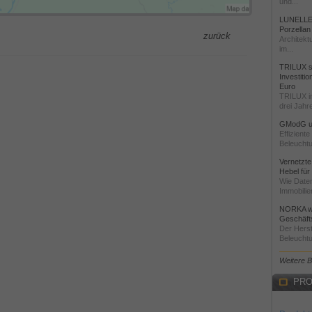
und...
LUNELLE 
Porzellan
zurück
Architekt
im...
TRILUX st
Investiti
Euro
TRILUX i
drei Jahre
GModG un
Effizient
Beleuchtu
Vernetzte
Hebel für
Wie Daten
Immobilie
NORKA we
Geschäfts
Der Herst
Beleuchtu
Weitere 
PRO