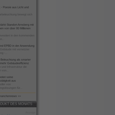
- Poesie aus Licht und
urbeleuchtung bewegt sich
ärkt Standort Arnsberg mit
onen von über 80 Millionen
nvestiert in den kommenden
n...
d EPBD in der Anwendung
e Gebäude mit vernetzter
ng -...
 Beleuchtung als smarter
 mehr Gebäudeeffizienz
 und Infrastruktur die
n von...
itet seine
tätigkeit aus
eller von
ngslösungen für...
Branchennews >>
DUKT DES MONATS
Anzeige