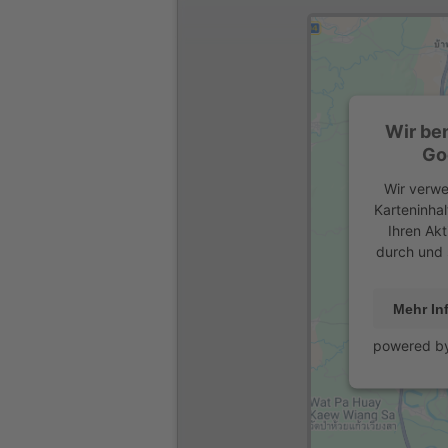
Wir be
Go
Wir verwe
Karteninhal
Ihren Akt
durch und 
Mehr In
powered b