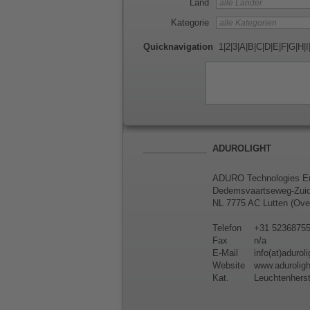
Land
Kategorie
Quicknavigation
1
|
2
|
3
|
A
|
B
|
C
|
D
|
E
|
F
|
G
|
H
|
I
ADUROLIGHT
ADURO Technologies Eu
Dedemsvaartseweg-Zuid
NL 7775 AC Lutten (Over
Telefon
+31 5236875
Fax
n/a
E-Mail
info(at)adurol
Website
www.aduroligh
Kat.
Leuchtenherst