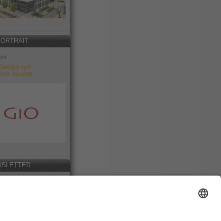
PORTRAIT
ait
Design mit
ion vereint
SLETTER