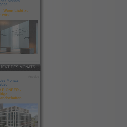
 des Monats
2026
- Wenn Licht zu
r wird
JEKT DES MONATS
Anzeige
 des Monats
2026
 PIONEER -
tige
landschaften