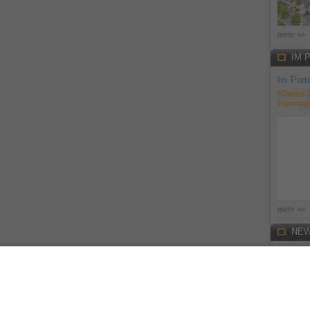
mehr >>
IM 
Im Portr
Klares 
Innovat
mehr >>
NEW