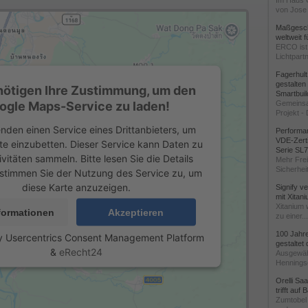
Im Haus 
von Jose 
Maßgeschn
weltweit 
ERCO ist 
Lichtpartn
Fagerhul
gestalten
nötigen Ihre Zustimmung, um den
Smartbuil
ogle Maps-Service zu laden!
Gemeinsa
Projekt - 
nden einen Service eines Drittanbieters, um
Performan
VDE-Zerti
te einzubetten. Dieser Service kann Daten zu
Serie SL
ivitäten sammeln. Bitte lesen Sie die Details
Mehr Frei
Sicherheit
stimmen Sie der Nutzung des Service zu, um
diese Karte anzuzeigen.
Signify v
mit Xitan
Xitanium 
formationen
Akzeptieren
zu einer...
100 Jahr
y
Usercentrics Consent Management Platform
gestaltet
&
eRecht24
Ausgewäh
Henningse
Orelli Sa
trifft auf
Zumtobel 