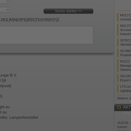
MOLTO 
|
J
|
K
|
L
|
M
|
N
|
O
|
P
|
Q
|
R
|
S
|
T
|
U
|
V
|
W
|
X
|
Y
|
Z
(m/w/d)
MOLTO
Accoun
Industr
SITEC
Vertrie
SCHMI
Projekt
RUCO L
Manager
Sanieru
rope B.V.
SIGOR L
 59
Export 
ijssel)
LTS Li
Lightin
55
Weitere 
ight.eu
AKT
t.eu
BR
eller, Lampenhersteller
VUOTA - L
kommt