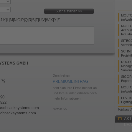
MOLTO 
|
J
|
K
|
L
|
M
|
N
|
O
|
P
|
Q
|
R
|
S
|
T
|
U
|
V
|
W
|
X
|
Y
|
Z
(m/w/d)
MOLTO
Accoun
Industr
SITEC
Vertrie
SCHMI
Projekt
RUCO L
SYSTEMS GMBH
Manager
Sanieru
Durch einen
SIGOR L
 79
Export 
PREMIUMEINTRAG
MOLTO 
hebt sich Ihre Firma besser ab
(m/w/d)
und Ihre Kunden erhalten noch
190
LTS Li
mehr Informationen.
1922
Lightin
ickschnacksystems.com
Details >>
Weitere 
schnacksystems.com
AKT
BR