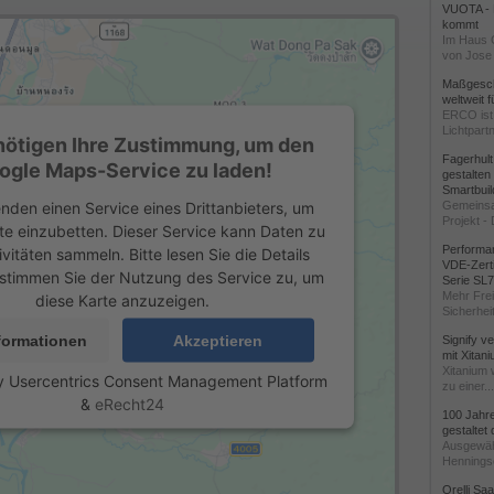
VUOTA - L
kommt
Im Haus 
von Jose 
Maßgeschn
weltweit 
ERCO ist 
Lichtpartn
nötigen Ihre Zustimmung, um den
Fagerhul
ogle Maps-Service zu laden!
gestalten
Smartbuil
nden einen Service eines Drittanbieters, um
Gemeinsa
Projekt - 
te einzubetten. Dieser Service kann Daten zu
Performan
ivitäten sammeln. Bitte lesen Sie die Details
VDE-Zerti
stimmen Sie der Nutzung des Service zu, um
Serie SL
Mehr Frei
diese Karte anzuzeigen.
Sicherheit
formationen
Akzeptieren
Signify v
mit Xitan
Xitanium 
y
Usercentrics Consent Management Platform
zu einer...
&
eRecht24
100 Jahr
gestaltet
Ausgewäh
Henningse
Orelli Sa