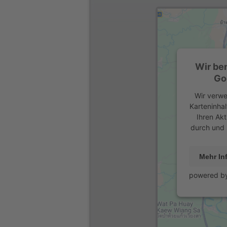
Wir be
Go
Wir verwe
Karteninhal
Ihren Akt
durch und 
Mehr In
powered b