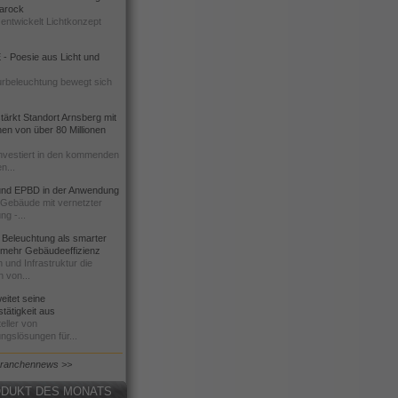
 Barock
entwickelt Lichtkonzept
- Poesie aus Licht und
urbeleuchtung bewegt sich
ärkt Standort Arnsberg mit
onen von über 80 Millionen
nvestiert in den kommenden
n...
d EPBD in der Anwendung
e Gebäude mit vernetzter
ng -...
 Beleuchtung als smarter
 mehr Gebäudeeffizienz
 und Infrastruktur die
n von...
itet seine
tätigkeit aus
eller von
ngslösungen für...
Branchennews >>
DUKT DES MONATS