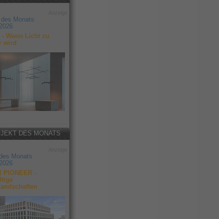
Anzeige
 des Monats
2026
- Wenn Licht zu
r wird
JEKT DES MONATS
Anzeige
 des Monats
2026
 PIONEER -
tige
landschaften