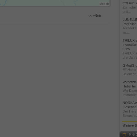
trifft auf
Zumtobel 
und...
zurück
LUNELLE 
Porzellan
Architekt
im...
TRILUX st
Investiti
Euro
TRILUX i
drei Jahre
GModG un
Effizient
Beleuchtu
Vernetzte
Hebel für
Wie Daten
Immobilie
NORKA we
Geschäfts
Der Herst
Beleuchtu
Weitere 
PRO