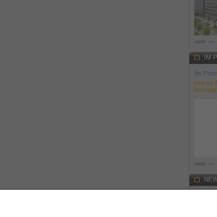
mehr >>
IM 
Im Portr
Klares 
Innovat
mehr >>
NEW