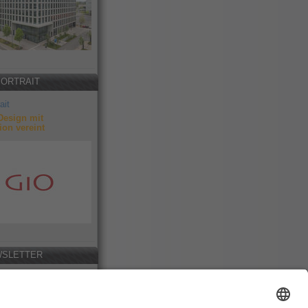
PORTRAIT
ait
Design mit
ion vereint
SLETTER