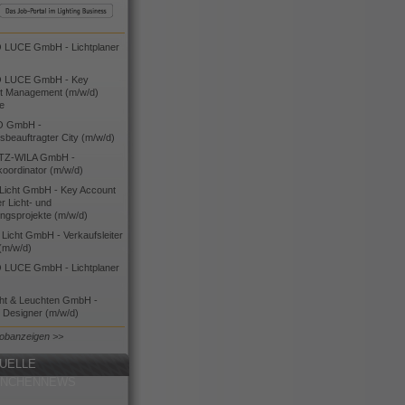
LUCE GmbH - Lichtplaner
 LUCE GmbH - Key
t Management (m/w/d)
ie
O GmbH -
bsbeauftragter City (m/w/d)
TZ-WILA GmbH -
koordinator (m/w/d)
icht GmbH - Key Account
 Licht- und
ngsprojekte (m/w/d)
icht GmbH - Verkaufsleiter
(m/w/d)
LUCE GmbH - Lichtplaner
cht & Leuchten GmbH -
g Designer (m/w/d)
Jobanzeigen >>
UELLE
ANCHENNEWS