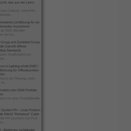
icht, das aus der Leere
Casa Catasüs, entworfen
Antonio...
eiderte Lichtlösung für ein
führendes Kunstevent
ab 2026 offizieller
er der Art...
t Group und Zumtobel Group
 die Zukunft offener
ding-Standards
mes RealEstateCore-
Die...
ce in Lighting erhält ENEC-
fizierung für Officeleuchten-
730+
heit in der Planung, mehr
 im...
erstärkt sein OEM-Portfolio
ium
wird von einer Produktfamilie
e System PH - Louis Poulsen
 die RAUS "Rehwiese" Cabin
lte PH-Leuchten von Poul
n...
al - Modernes Lichtdesign