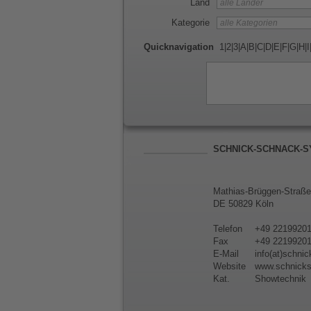
Land
Kategorie
Quicknavigation
1
|
2
|
3
|
A
|
B
|
C
|
D
|
E
|
F
|
G
|
H
|
I
SCHNICK-SCHNACK-
Mathias-Brüggen-Straße
DE 50829 Köln
Telefon
+49 2219920
Fax
+49 2219920
E-Mail
info(at)schn
Website
www.schnick
Kat.
Showtechnik