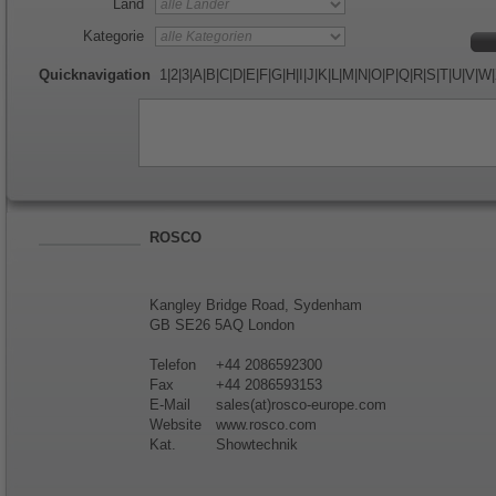
Land
Kategorie
Quicknavigation
1
|
2
|
3
|
A
|
B
|
C
|
D
|
E
|
F
|
G
|
H
|
I
|
J
|
K
|
L
|
M
|
N
|
O
|
P
|
Q
|
R
|
S
|
T
|
U
|
V
|
W
|
ROSCO
Kangley Bridge Road, Sydenham
GB SE26 5AQ London
Telefon
+44 2086592300
Fax
+44 2086593153
E-Mail
sales(at)rosco-europe.com
Website
www.rosco.com
Kat.
Showtechnik