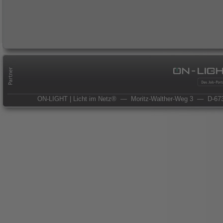
ON-LIGHT | Licht im Netz®
— Moritz-Walther-Weg 3
— D-673