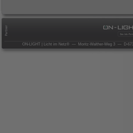
ON-LIGHT | Licht im Netz®
— Moritz-Walther-Weg 3
— D-673