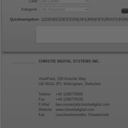
Land
Kategorie
Quicknavigation
1
|
2
|
3
|
A
|
B
|
C
|
D
|
E
|
F
|
G
|
H
|
I
|
J
|
K
|
L
|
M
|
N
|
O
|
P
|
Q
|
R
|
S
|
T
|
U
|
V
|
W
|
CHRISTIE DIGITAL SYSTEMS INC.
ViewPoint, 200 Ashville Way
GB RG41 2PL Wokingham, Berkshire
Telefon
+44 1189778000
Fax
+44 1189778100
E-Mail
bea.morais(at)christiedigital.com
Website
www.christiedigital.com
Kat.
Leuchtenhersteller, Showtechnik