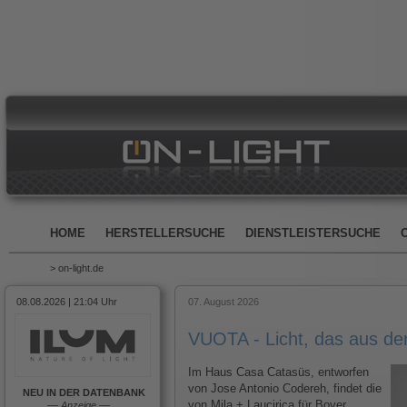
HOME
HERSTELLERSUCHE
DIENSTLEISTERSUCHE
> on-light.de
08.08.2026 | 21:04 Uhr
07. August 2026
VUOTA - Licht, das aus d
Im Haus Casa Catasüs, entworfen
von Jose Antonio Codereh, findet die
NEU IN DER DATENBANK
von Mila + Laucirica für Bover
––
Anzeige
––