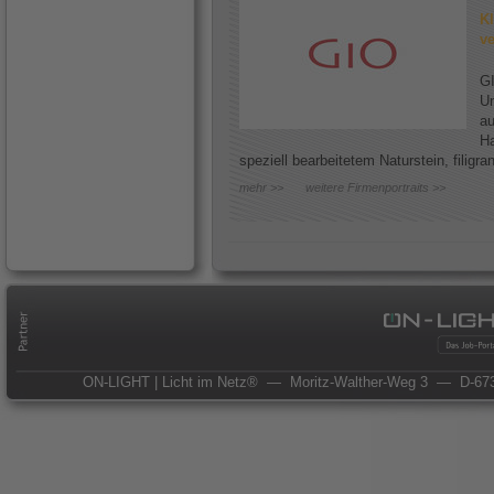
Kl
ve
GI
Un
au
Ha
speziell bearbeitetem Naturstein, filigr
mehr >>
weitere Firmenportraits >>
ON-LIGHT | Licht im Netz®
— Moritz-Walther-Weg 3
— D-673