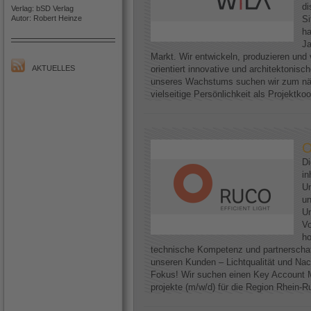
di
Verlag: bSD Verlag
Autor: Robert Heinze
Si
h
Ja
Markt. Wir entwickeln, produzieren und 
AKTUELLES
orientiert innovative und architektoni
unseres Wachstums suchen wir zum näc
vielseitige Persönlichkeit als Projektkoo
O
D
in
Un
un
Un
Vo
ho
technische Kompetenz und partnerscha
unseren Kunden – Lichtqualität und Nac
Fokus! Wir suchen einen Key Account M
projekte (m/w/d) für die Region Rhein-Ruh