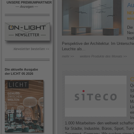
UNSERE PREMIUMPARTNER
Au
––
Anzeigen
––
NEX
wir
Die
Nex
trad
Perspektive der Architektur. Im Untersc
Leuchte als...
mehr >>
weitere Produkte des Monats >>
Die aktuelle Ausgabe
der LICHT 05 2026
O
Qu
SI
fü
Ma
Li
ei
In
1.000 Mitarbeiten- den weltweit schaff
für Städte, Industrie, Büros, Sport, Tun
Traunreut, Germany. Wir suchen einen V