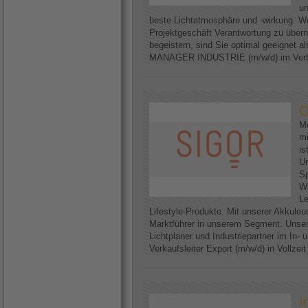
un
beste Lichtatmosphäre und -wirkung. We
Projektgeschäft Verantwortung zu über
begeistern, sind Sie optimal geeignet
MANAGER INDUSTRIE (m/w/d) im Vertri
O
Me
mi
is
U
Sp
Wi
Le
Lifestyle-Produkte. Mit unserer Akkuleu
Marktführer in unserem Segment. Unser
Lichtplaner und Industriepartner im In-
Verkaufsleiter Export (m/w/d) in Vollzei
I