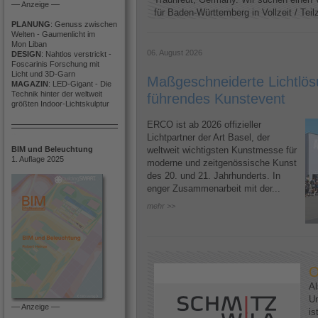
–– Anzeige ––
für Baden-Württemberg in Vollzeit / Teilze
PLANUNG
: Genuss zwischen
Welten - Gaumenlicht im
Mon Liban
06. August 2026
DESIGN
: Nahtlos verstrickt -
Foscarinis Forschung mit
Licht und 3D-Garn
Maßgeschneiderte Lichtlösu
MAGAZIN
: LED-Gigant - Die
Technik hinter der weltweit
führendes Kunstevent
größten Indoor-Lichtskulptur
ERCO ist ab 2026 offizieller
Lichtpartner der Art Basel, der
BIM und Beleuchtung
weltweit wichtigsten Kunstmesse für
1. Auflage 2025
moderne und zeitgenössische Kunst
des 20. und 21. Jahrhunderts. In
enger Zusammenarbeit mit der...
mehr >>
O
Al
U
–– Anzeige ––
is