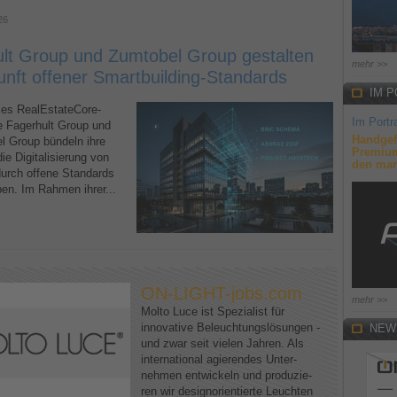
26
lt Group und Zumtobel Group gestalten
mehr >>
unft offener Smartbuilding-Standards
IM P
s RealEstateCore-
Im Portra
ie Fagerhult Group und
Handgef
l Group bündeln ihre
Premium
ie Digitalisierung von
den mar
urch offene Standards
ben. Im Rahmen ihrer...
ON-LIGHT-jobs.com
mehr >>
Molto Luce ist Spezialist für
innovative Beleuchtungslösungen -
NEW
und zwar seit vielen Jahren. Als
international agierendes Unter-
nehmen entwickeln und produzie-
ren wir designorientierte Leuchten