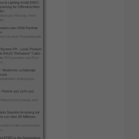
e in Lighting erhält ENEC-
izierung für Officeleuchten-
30+
eit in der Planung, mehr
im...
rstärkt sein OEM-Portfolio
um
ird von einer Produktfamilie
 System PH - Louis Poulsen
 die RAUS "Rehwiese" Cabin
te PH-Leuchten von Poul
n...
l - Modernes Lichtdesign
Barock
ntwickelt Lichtkonzept
 Poesie aus Licht und
rbeleuchtung bewegt sich
rkt Standort Arnsberg mit
nen von über 80 Millionen
vestiert in den kommenden
...
d EPBD in der Anwendung