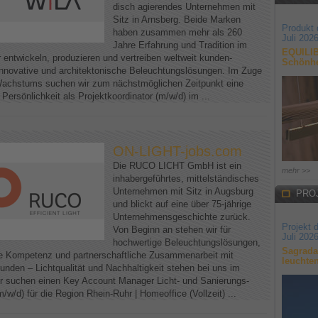
disch agierendes Unternehmen mit
Sitz in Arnsberg. Beide Marken
Produkt
haben zusammen mehr als 260
Juli 202
Jahre Erfahrung und Tradition im
EQUILIB
 entwickeln, produzieren und vertreiben weltweit kunden-
Schönhe
t innovative und architektonische Beleuchtungslösungen. Im Zuge
achstums suchen wir zum nächstmöglichen Zeitpunkt eine
e Persönlichkeit als Projektkoordinator (m/w/d) im ...
ON-LIGHT-jobs.com
Die RUCO LICHT GmbH ist ein
mehr >>
inhabergeführtes, mittelständisches
Unternehmen mit Sitz in Augsburg
PRO
und blickt auf eine über 75-jährige
Unternehmensgeschichte zurück.
Projekt 
Von Beginn an stehen wir für
Juli 202
hochwertige Beleuchtungslösungen,
Sagrada
e Kompetenz und partnerschaftliche Zusammenarbeit mit
leuchte
unden – Lichtqualität und Nachhaltigkeit stehen bei uns im
r suchen einen Key Account Manager Licht- und Sanierungs-
m/w/d) für die Region Rhein-Ruhr | Homeoffice (Vollzeit) ...