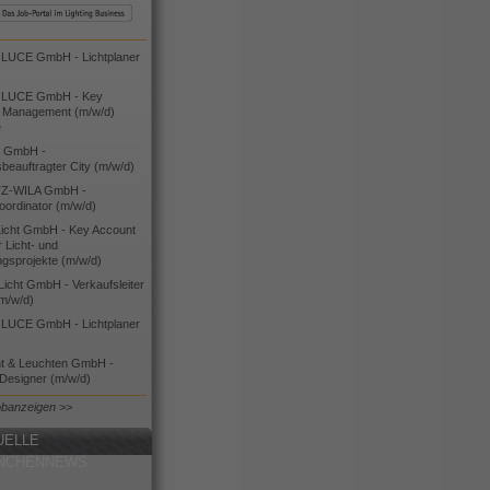
UCE GmbH - Lichtplaner
LUCE GmbH - Key
 Management (m/w/d)
e
 GmbH -
sbeauftragter City (m/w/d)
Z-WILA GmbH -
oordinator (m/w/d)
cht GmbH - Key Account
 Licht- und
ngsprojekte (m/w/d)
icht GmbH - Verkaufsleiter
(m/w/d)
UCE GmbH - Lichtplaner
ht & Leuchten GmbH -
 Designer (m/w/d)
obanzeigen >>
UELLE
NCHENNEWS