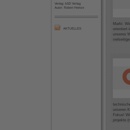
Verlag: bSD Verlag
Autor: Robert Heinze
Markt. Wir
AKTUELLES
orientier
unseres W
vielseitig
technisch
unseren K
Fokus! Wi
projekte (