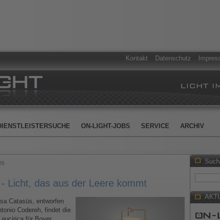
Kontakt
Datenschutz
Impres
DIENSTLEISTERSUCHE
ON-LIGHT-JOBS
SERVICE
ARCHIV
Such
26
 Licht, das aus der Leere kommt
AKT
sa Catasüs, entworfen
tonio Codereh, findet die
Laucirica für Bover