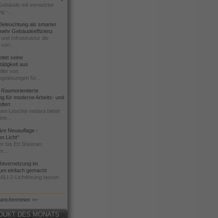
 Gebäude mit vernetzter
g -...
Beleuchtung als smarter
 mehr Gebäudeeffizienz
und Infrastruktur die
 von...
tet seine
ätigkeit aus
ller von
gslösungen für...
Raumorientierte
g für moderne Arbeits- und
elten
uen Leuchte vedara bietet
ne...
äre Neuauflage -
on Licht"
r bis Ed Sheeran:
s...
chtvernetzung im
um einfach gemacht
DALI-2-Lichtlösung lassen
ranchennews >>
DUKT DES MONATS