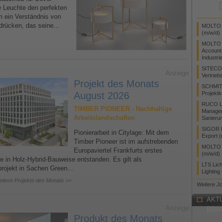
 Leuchte den perfekten
 ein Verständnis von
drücken, das seine...
MOLTO L
(m/w/d)
MOLTO 
Account
Industri
SITECO
Anzeige
Vertrieb
Projekt des Monats
SCHMIT
August 2026
Projektk
RUCO Li
TIMBER PIONEER - Nachhaltige
Manager
Arbeitslandschaften
Sanieru
SIGOR L
Pionierarbeit in Citylage: Mit dem
Export 
Timber Pioneer ist im aufstrebenden
MOLTO L
Europaviertel Frankfurts erstes
(m/w/d)
 in Holz-Hybrid-Bauweise entstanden. Es gilt als
LTS Lic
rojekt in Sachen Green...
Lighting
eitere Projekte des Monats >>
Weitere J
AKT
Anzeige
BRA
Produkt des Monats