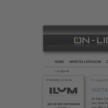
HOME
HERSTELLERSUCHE
> on-light.de
07.08.2026 | 12:36 Uhr
07. August 20
VUOTA -
Im Haus Ca
von Jose An
NEU IN DER DATENBANK
von Mila + 
––
Anzeige
––