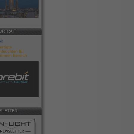
ORTRAIT
it
ertigte
leuchten für
itimen Bereich
SLETTER