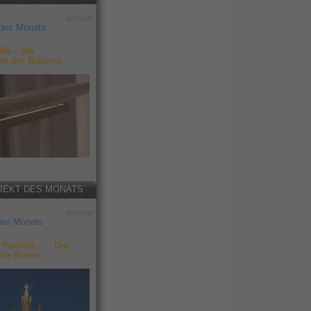
Anzeige
 des Monats
6
RI – Die
it der Balance
JEKT DES MONATS
Anzeige
des Monats
6
 Familia - Die
nde Krone