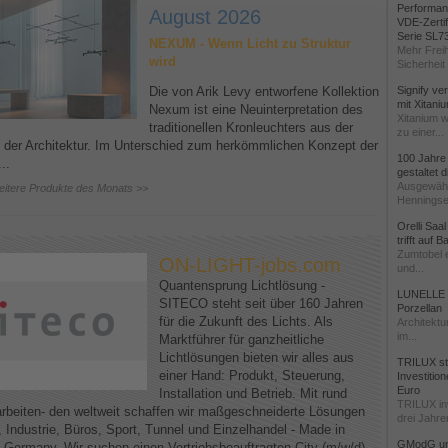
Performanc
August 2026
VDE-Zertif
Serie SL7
NEXUM - Wenn Licht zu Struktur
Mehr Freih
wird
Sicherheit 
Die von Arik Levy entworfene Kollektion
Signify ve
mit Xitani
Nexum ist eine Neuinterpretation des
Xitanium w
traditionellen Kronleuchters aus der
zu einer...
 der Architektur. Im Unterschied zum herkömmlichen Konzept der
100 Jahre
..
gestaltet
Ausgewähl
eitere Produkte des Monats >>
Henningse
Orelli Saa
trifft auf 
Zumtobel e
ON-LIGHT-jobs.com
und...
Quantensprung Lichtlösung -
LUNELLE -
SITECO steht seit über 160 Jahren
Porzellan
für die Zukunft des Lichts. Als
Architektu
im...
Marktführer für ganzheitliche
Lichtlösungen bieten wir alles aus
TRILUX stä
einer Hand: Produkt, Steuerung,
Investitio
Euro
Installation und Betrieb. Mit rund
TRILUX in
arbeiten- den weltweit schaffen wir maßgeschneiderte Lösungen
drei Jahren
, Industrie, Büros, Sport, Tunnel und Einzelhandel - Made in
GModG un
, Germany. Wir suchen einen Vertriebsbeauftragten City (m/w/d)