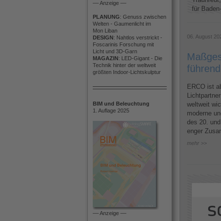
–– Anzeige ––
für Baden-
PLANUNG
: Genuss zwischen
Welten - Gaumenlicht im
Mon Liban
06. August 20
DESIGN
: Nahtlos verstrickt -
Foscarinis Forschung mit
Licht und 3D-Garn
Maßgesc
MAGAZIN
: LED-Gigant - Die
Technik hinter der weltweit
führend
größten Indoor-Lichtskulptur
ERCO ist ab 
Lichtpartner
BIM und Beleuchtung
weltweit wi
1. Auflage 2025
moderne un
des 20. und
enger Zusam
mehr >>
–– Anzeige ––