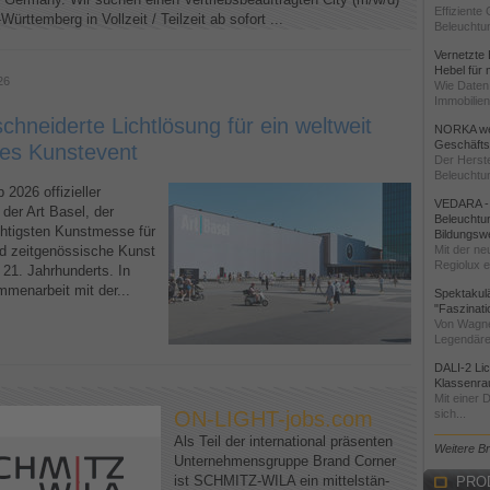
Effiziente
Württemberg in Vollzeit / Teilzeit ab sofort ...
Beleuchtun
Vernetzte 
Hebel für
26
Wie Daten 
Immobilien
hneiderte Lichtlösung für ein weltweit
NORKA wei
Geschäftst
es Kunstevent
Der Herste
Beleuchtun
2026 offizieller
VEDARA - 
 der Art Basel, der
Beleuchtun
chtigsten Kunstmesse für
Bildungsw
d zeitgenössische Kunst
Mit der ne
Regiolux ei
 21. Jahrhunderts. In
menarbeit mit der...
Spektakul
"Faszinati
Von Wagne
Legendäre
DALI-2 Li
Klassenra
Mit einer 
ON-LIGHT-jobs.com
sich...
Als Teil der international präsenten
Weitere B
Unternehmensgruppe Brand Corner
ist SCHMITZ-WILA ein mittelstän-
PRO