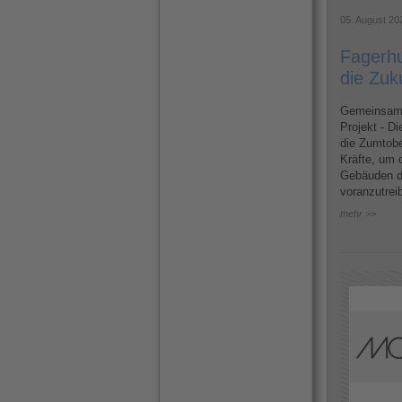
05. August 20
Fagerhu
die Zuk
Gemeinsame
Projekt - D
die Zumtobe
Kräfte, um d
Gebäuden d
voranzutrei
mehr >>