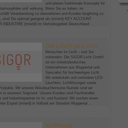
und planen funktionale Konzepte für
htatmosphäre und -wirkung. Wenn Sie es lieben, im
schäft Verantwortung zu übernehmen und Kunden langfristig zu
n, sind Sie optimal geeignet als (m/w/d) KEY ACCOUNT
NDUSTRIE (m/w/d) im Vertriebsgebiet Deutschland ...
ON-LIGHT-jobs.com
Menschen im Licht – und Sie
mittendrin: Die SIGOR Licht GmbH
ist ein mittelständisches
Unternehmen aus Wuppertal und
Spezialist für hochwertiges Licht.
Wir entwickeln und vertreiben LED-
Leuchten, Lichtlösungen sowie
Produkte. Mit unserer Akkuleuchtenserie Nuindie sind wir
er in unserem Segment. Unsere Kunden sind Fachhändler,
r und Industriepartner im In- und Ausland. Wir suchen einen
iter Export (m/w/d) in Vollzeit am Standort Wuppertal ...
Im Portrait