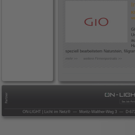
I
Kl
ve
GI
Un
au
Ha
speziell bearbeitetem Naturstein, filigr
mehr >>
weitere Firmenportraits >>
ON-LIGHT | Licht im Netz®
— Moritz-Walther-Weg 3
— D-673