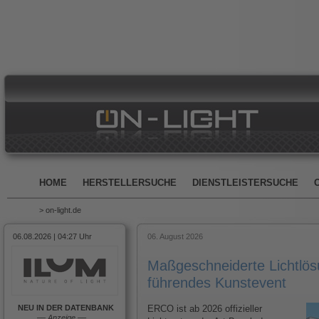
HOME
HERSTELLERSUCHE
DIENSTLEISTERSUCHE
> on-light.de
06.08.2026 | 04:27 Uhr
06. August 2026
Maßgeschneiderte Lichtlösu
führendes Kunstevent
NEU IN DER DATENBANK
ERCO ist ab 2026 offizieller
––
Anzeige
––