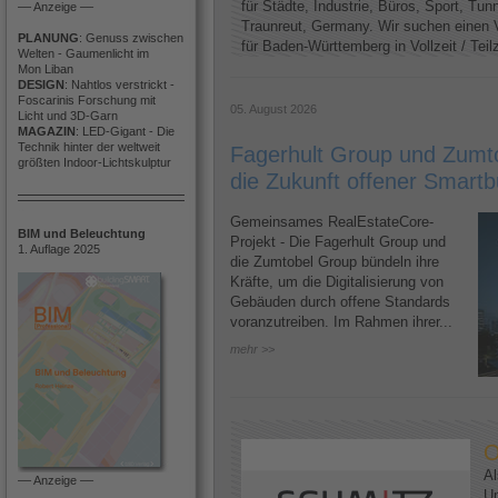
für Städte, Industrie, Büros, Sport, Tun
–– Anzeige ––
Traunreut, Germany. Wir suchen einen V
PLANUNG
: Genuss zwischen
für Baden-Württemberg in Vollzeit / Teilze
Welten - Gaumenlicht im
Mon Liban
DESIGN
: Nahtlos verstrickt -
Foscarinis Forschung mit
05. August 2026
Licht und 3D-Garn
MAGAZIN
: LED-Gigant - Die
Technik hinter der weltweit
Fagerhult Group und Zumto
größten Indoor-Lichtskulptur
die Zukunft offener Smartb
Gemeinsames RealEstateCore-
BIM und Beleuchtung
Projekt - Die Fagerhult Group und
1. Auflage 2025
die Zumtobel Group bündeln ihre
Kräfte, um die Digitalisierung von
Gebäuden durch offene Standards
voranzutreiben. Im Rahmen ihrer...
mehr >>
O
Al
–– Anzeige ––
U