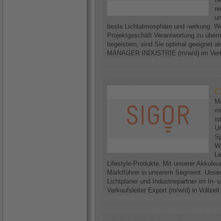
re
un
beste Lichtatmosphäre und -wirkung. We
Projektgeschäft Verantwortung zu über
begeistern, sind Sie optimal geeignet
MANAGER INDUSTRIE (m/w/d) im Vertri
O
Me
mi
is
U
Sp
Wi
Le
Lifestyle-Produkte. Mit unserer Akkuleu
Marktführer in unserem Segment. Unser
Lichtplaner und Industriepartner im In-
Verkaufsleiter Export (m/w/d) in Vollzei