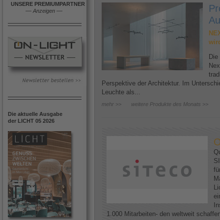
UNSERE PREMIUMPARTNER
Pr
––
Anzeigen
––
Au
NEX
wir
Die
Nex
trad
Perspektive der Architektur. Im Untersc
Leuchte als...
mehr >>
weitere Produkte des Monats >>
Die aktuelle Ausgabe
der LICHT 05 2026
O
Qu
SI
fü
Ma
Li
ei
In
1.000 Mitarbeiten- den weltweit schaff