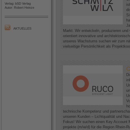
Verlag: bSD Verlag
is
Autor: Robert Heinze
di
Si
h
Ja
AKTUELLES
Markt. Wir entwickeln, produzieren und 
orientiert innovative und architektoni
unseres Wachstums suchen wir zum näc
vielseitige Persönlichkeit als Projektkoo
O
D
in
Un
un
Un
Vo
ho
technische Kompetenz und partnerscha
unseren Kunden – Lichtqualität und Nac
Fokus! Wir suchen einen Key Account M
projekte (m/w/d) für die Region Rhein-Ruh