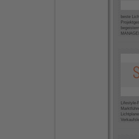
beste Lic
Projektge
begeister
MANAGER I
Lifestyle-
Marktführ
Lichtplane
Verkaufsle