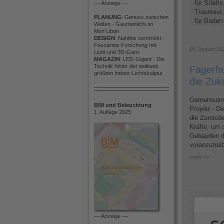
für Städte
–– Anzeige ––
Traunreut
PLANUNG
: Genuss zwischen
für Baden-
Welten - Gaumenlicht im
Mon Liban
DESIGN
: Nahtlos verstrickt -
Foscarinis Forschung mit
05. August 20
Licht und 3D-Garn
MAGAZIN
: LED-Gigant - Die
Technik hinter der weltweit
Fagerhu
größten Indoor-Lichtskulptur
die Zuk
Gemeinsame
BIM und Beleuchtung
Projekt - D
1. Auflage 2025
die Zumtobe
Kräfte, um d
Gebäuden d
voranzutrei
mehr >>
–– Anzeige ––