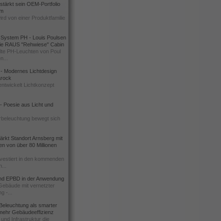
rstärkt sein OEM-Portfolio
um
ird von einer Produktfamilie
 System PH - Louis Poulsen
 die RAUS "Rehwiese" Cabin
te PH-Leuchten von Poul
n...
l - Modernes Lichtdesign
Barock
ntwickelt Lichtkonzept
 Poesie aus Licht und
rbeleuchtung bewegt sich
rkt Standort Arnsberg mit
nen von über 80 Millionen
vestiert in den kommenden
...
d EPBD in der Anwendung
 Gebäude mit vernetzter
g -...
Beleuchtung als smarter
 mehr Gebäudeeffizienz
und Infrastruktur die