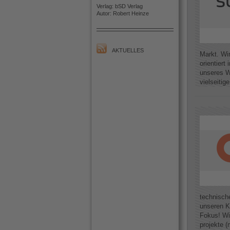
Verlag: bSD Verlag
Autor: Robert Heinze
AKTUELLES
Markt. Wir
orientier
unseres W
vielseitig
technisch
unseren K
Fokus! Wi
projekte (