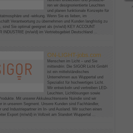
ren wir designorientierte Leuchten
und planen funktionale Konzepte für
htatmosphäre und -wirkung. Wenn Sie es lieben, im
schäft Verantwortung zu übernehmen und Kunden langfristig zu
n, sind Sie optimal geeignet als (m/w/d) KEY ACCOUNT
NDUSTRIE (m/w/d) im Vertriebsgebiet Deutschland ...
ON-LIGHT-jobs.com
Menschen im Licht – und Sie
mittendrin: Die SIGOR Licht GmbH
ist ein mittelständisches
Unternehmen aus Wuppertal und
Spezialist für hochwertiges Licht.
Wir entwickeln und vertreiben LED-
Leuchten, Lichtlösungen sowie
Produkte. Mit unserer Akkuleuchtenserie Nuindie sind wir
er in unserem Segment. Unsere Kunden sind Fachhändler,
r und Industriepartner im In- und Ausland. Wir suchen einen
iter Export (m/w/d) in Vollzeit am Standort Wuppertal ...