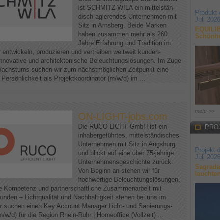
ist SCHMITZ-WILA ein mittelstän-
Produkt
disch agierendes Unternehmen mit
Juli 202
Sitz in Arnsberg. Beide Marken
EQUILIB
haben zusammen mehr als 260
Schönhe
Jahre Erfahrung und Tradition im
 entwickeln, produzieren und vertreiben weltweit kunden-
t innovative und architektonische Beleuchtungslösungen. Im Zuge
achstums suchen wir zum nächstmöglichen Zeitpunkt eine
e Persönlichkeit als Projektkoordinator (m/w/d) im ...
mehr >>
ON-LIGHT-jobs.com
Die RUCO LICHT GmbH ist ein
PRO
inhabergeführtes, mittelständisches
Unternehmen mit Sitz in Augsburg
Projekt 
und blickt auf eine über 75-jährige
Juli 202
Unternehmensgeschichte zurück.
Sagrada
Von Beginn an stehen wir für
leuchte
hochwertige Beleuchtungslösungen,
e Kompetenz und partnerschaftliche Zusammenarbeit mit
unden – Lichtqualität und Nachhaltigkeit stehen bei uns im
r suchen einen Key Account Manager Licht- und Sanierungs-
m/w/d) für die Region Rhein-Ruhr | Homeoffice (Vollzeit) ...