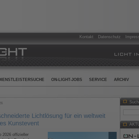
Kontakt
Datenschutz
Impres
DIENSTLEISTERSUCHE
ON-LIGHT-JOBS
SERVICE
ARCHIV
Such
26
hneiderte Lichtlösung für ein weltweit
es Kunstevent
AKT
2026 offizieller