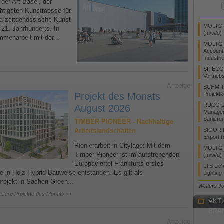
 der Art Basel, der
chtigsten Kunstmesse für
d zeitgenössische Kunst
MOLTO L
 21. Jahrhunderts. In
(m/w/d)
menarbeit mit der...
MOLTO 
Account
Industri
SITECO
Vertrieb
Anzeige
SCHMIT
Projekt des Monats
Projektk
RUCO Li
August 2026
Manager
Sanieru
TIMBER PIONEER - Nachhaltige
Arbeitslandschaften
SIGOR L
Export 
Pionierarbeit in Citylage: Mit dem
MOLTO L
Timber Pioneer ist im aufstrebenden
(m/w/d)
Europaviertel Frankfurts erstes
LTS Lic
 in Holz-Hybrid-Bauweise entstanden. Es gilt als
Lighting
rojekt in Sachen Green...
Weitere J
eitere Projekte des Monats >>
AKT
BRA
Anzeige