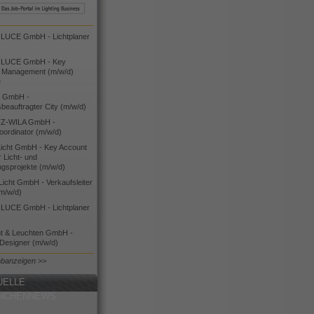
UCE GmbH - Lichtplaner
LUCE GmbH - Key
 Management (m/w/d)
e
 GmbH -
sbeauftragter City (m/w/d)
Z-WILA GmbH -
oordinator (m/w/d)
cht GmbH - Key Account
 Licht- und
ngsprojekte (m/w/d)
icht GmbH - Verkaufsleiter
(m/w/d)
UCE GmbH - Lichtplaner
ht & Leuchten GmbH -
 Designer (m/w/d)
obanzeigen >>
UELLE
NCHENNEWS