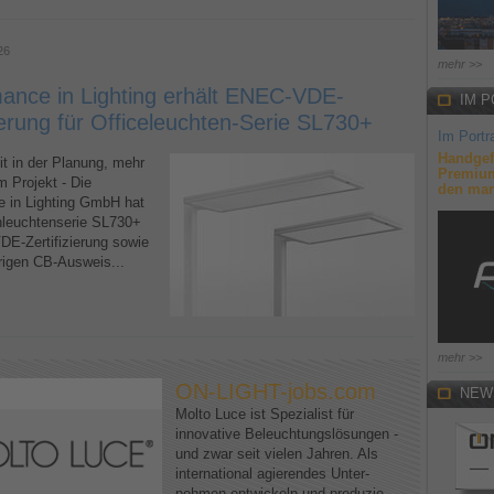
26
mehr >>
ance in Lighting erhält ENEC-VDE-
IM P
zierung für Officeleuchten-Serie SL730+
Im Portra
Handgef
it in der Planung, mehr
Premium
m Projekt - Die
den mar
 in Lighting GmbH hat
ehleuchtenserie SL730+
E-Zertifizierung sowie
rigen CB-Ausweis...
mehr >>
ON-LIGHT-jobs.com
NEW
Molto Luce ist Spezialist für
innovative Beleuchtungslösungen -
und zwar seit vielen Jahren. Als
international agierendes Unter-
nehmen entwickeln und produzie-