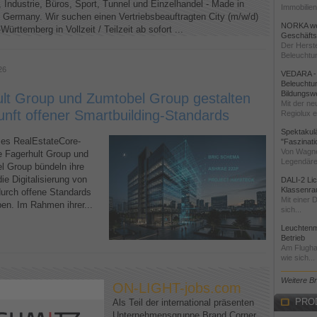
, Industrie, Büros, Sport, Tunnel und Einzelhandel - Made in
Immobilien
, Germany. Wir suchen einen Vertriebsbeauftragten City (m/w/d)
NORKA wei
Württemberg in Vollzeit / Teilzeit ab sofort ...
Geschäftst
Der Herste
Beleuchtun
26
VEDARA - 
Beleuchtun
Bildungsw
lt Group und Zumtobel Group gestalten
Mit der ne
unft offener Smartbuilding-Standards
Regiolux ei
Spektakul
s RealEstateCore-
"Faszinati
Von Wagne
ie Fagerhult Group und
Legendäre
l Group bündeln ihre
ie Digitalisierung von
DALI-2 Li
Klassenra
urch offene Standards
Mit einer 
ben. Im Rahmen ihrer...
sich...
Leuchtenm
Betrieb
Am Flughaf
wie sich...
Weitere B
ON-LIGHT-jobs.com
PRO
Als Teil der international präsenten
Unternehmensgruppe Brand Corner