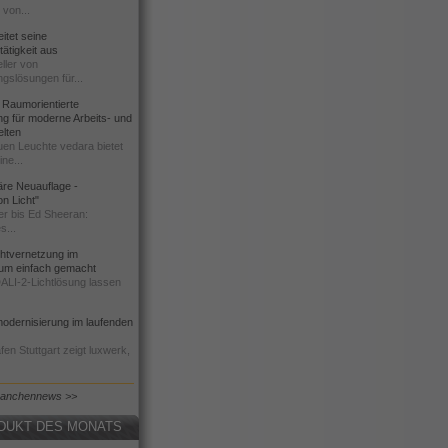
 von...
tet seine
ätigkeit aus
ller von
gslösungen für...
Raumorientierte
g für moderne Arbeits- und
elten
uen Leuchte vedara bietet
ne...
äre Neuauflage -
on Licht"
r bis Ed Sheeran:
s...
chtvernetzung im
um einfach gemacht
DALI-2-Lichtlösung lassen
odernisierung im laufenden
en Stuttgart zeigt luxwerk,
ranchennews >>
DUKT DES MONATS