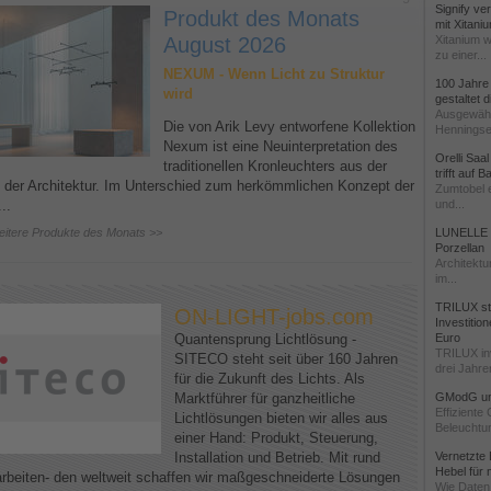
Signify ve
Produkt des Monats
mit Xitani
August 2026
Xitanium w
zu einer...
NEXUM - Wenn Licht zu Struktur
100 Jahre
wird
gestaltet
Ausgewähl
Die von Arik Levy entworfene Kollektion
Henningse
Nexum ist eine Neuinterpretation des
Orelli Saa
traditionellen Kronleuchters aus der
trifft auf 
 der Architektur. Im Unterschied zum herkömmlichen Konzept der
Zumtobel e
..
und...
eitere Produkte des Monats >>
LUNELLE -
Porzellan
Architektu
im...
TRILUX stä
ON-LIGHT-jobs.com
Investitio
Quantensprung Lichtlösung -
Euro
TRILUX in
SITECO steht seit über 160 Jahren
drei Jahren
für die Zukunft des Lichts. Als
Marktführer für ganzheitliche
GModG un
Effiziente
Lichtlösungen bieten wir alles aus
Beleuchtun
einer Hand: Produkt, Steuerung,
Installation und Betrieb. Mit rund
Vernetzte 
Hebel für
arbeiten- den weltweit schaffen wir maßgeschneiderte Lösungen
Wie Daten 