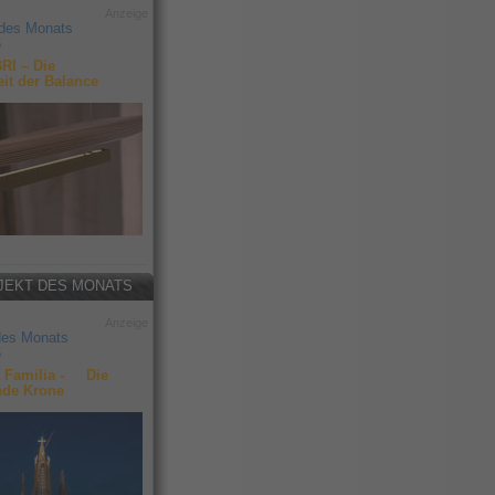
Anzeige
 des Monats
6
RI – Die
it der Balance
JEKT DES MONATS
Anzeige
des Monats
6
 Familia - Die
nde Krone