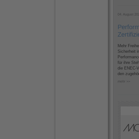
04. August 20
Perform
Zertifi
Mehr Freihe
Sicherheit i
Performance
für ihre St
die ENEC-VD
den zugehö
mehr >>