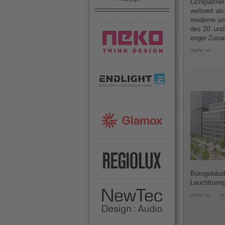
Lichtpartner
weltweit wi
moderne un
des 20. und
enger Zusam
mehr >>
Bürogebäude
Leuchtturmp
mehr >>
w