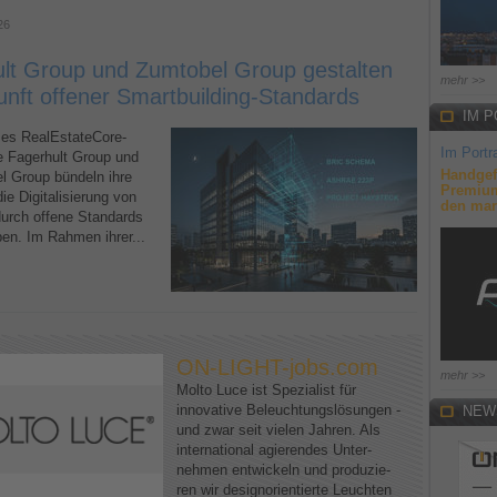
26
lt Group und Zumtobel Group gestalten
mehr >>
unft offener Smartbuilding-Standards
IM P
s RealEstateCore-
Im Portra
ie Fagerhult Group und
Handgef
l Group bündeln ihre
Premium
ie Digitalisierung von
den mar
urch offene Standards
ben. Im Rahmen ihrer...
ON-LIGHT-jobs.com
mehr >>
Molto Luce ist Spezialist für
innovative Beleuchtungslösungen -
NEW
und zwar seit vielen Jahren. Als
international agierendes Unter-
nehmen entwickeln und produzie-
ren wir designorientierte Leuchten