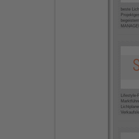
beste Lic
Projektge
begeister
MANAGER I
Lifestyle-
Marktführ
Lichtplane
Verkaufsle