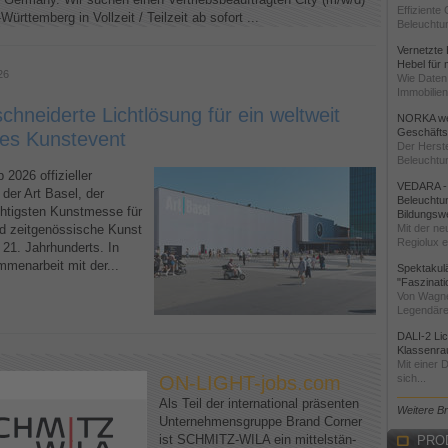
Effiziente
Württemberg in Vollzeit / Teilzeit ab sofort ...
Beleuchtun
Vernetzte 
Hebel für
26
Wie Daten 
Immobilien
hneiderte Lichtlösung für ein weltweit
NORKA wei
Geschäftst
es Kunstevent
Der Herste
Beleuchtun
2026 offizieller
VEDARA - 
 der Art Basel, der
Beleuchtun
chtigsten Kunstmesse für
Bildungsw
d zeitgenössische Kunst
Mit der ne
Regiolux ei
 21. Jahrhunderts. In
menarbeit mit der...
Spektakul
"Faszinati
Von Wagne
Legendäre
DALI-2 Li
Klassenra
Mit einer 
ON-LIGHT-jobs.com
sich...
Als Teil der international präsenten
Weitere B
Unternehmensgruppe Brand Corner
ist SCHMITZ-WILA ein mittelstän-
PRO