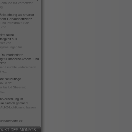
 Gebäude mit vernetzter
g -...
Beleuchtung als smarter
 mehr Gebäudeeffizienz
und Infrastruktur die
 von...
tet seine
ätigkeit aus
ller von
gslösungen für...
Raumorientierte
g für moderne Arbeits- und
elten
uen Leuchte vedara bietet
ne...
äre Neuauflage -
on Licht"
r bis Ed Sheeran:
s...
chtvernetzung im
um einfach gemacht
DALI-2-Lichtlösung lassen
ranchennews >>
DUKT DES MONATS