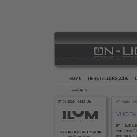
HOME
HERSTELLERSUCHE
> on-light.de
07.08.2026 | 04:53 Uhr
07. August 20
VUOTA -
Im Haus Ca
von Jose An
NEU IN DER DATENBANK
von Mila + 
––
Anzeige
––