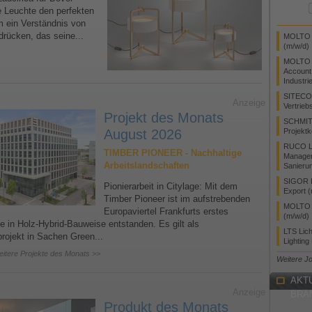
 Leuchte den perfekten
 ein Verständnis von
drücken, das seine...
MOLTO L
(m/w/d)
MOLTO 
Account
Industri
SITECO
Anzeige
Vertrieb
Projekt des Monats
SCHMIT
August 2026
Projektk
RUCO Li
TIMBER PIONEER - Nachhaltige
Manager
Arbeitslandschaften
Sanieru
SIGOR L
Pionierarbeit in Citylage: Mit dem
Export 
Timber Pioneer ist im aufstrebenden
MOLTO L
Europaviertel Frankfurts erstes
(m/w/d)
 in Holz-Hybrid-Bauweise entstanden. Es gilt als
LTS Lic
rojekt in Sachen Green...
Lighting
eitere Projekte des Monats >>
Weitere J
AKT
Anzeige
BRA
Produkt des Monats