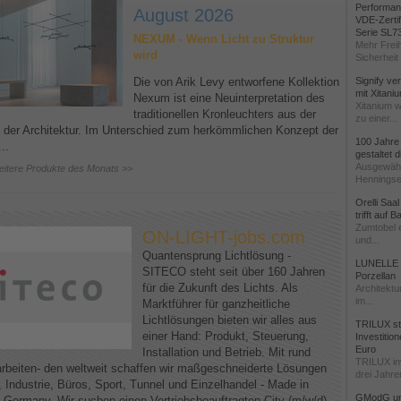
Performanc
August 2026
VDE-Zertif
Serie SL7
NEXUM - Wenn Licht zu Struktur
Mehr Freih
wird
Sicherheit 
Die von Arik Levy entworfene Kollektion
Signify ve
mit Xitani
Nexum ist eine Neuinterpretation des
Xitanium w
traditionellen Kronleuchters aus der
zu einer...
 der Architektur. Im Unterschied zum herkömmlichen Konzept der
100 Jahre
..
gestaltet
Ausgewähl
eitere Produkte des Monats >>
Henningse
Orelli Saa
trifft auf 
Zumtobel e
ON-LIGHT-jobs.com
und...
Quantensprung Lichtlösung -
LUNELLE -
SITECO steht seit über 160 Jahren
Porzellan
für die Zukunft des Lichts. Als
Architektu
im...
Marktführer für ganzheitliche
Lichtlösungen bieten wir alles aus
TRILUX stä
einer Hand: Produkt, Steuerung,
Investitio
Euro
Installation und Betrieb. Mit rund
TRILUX in
arbeiten- den weltweit schaffen wir maßgeschneiderte Lösungen
drei Jahren
, Industrie, Büros, Sport, Tunnel und Einzelhandel - Made in
GModG un
, Germany. Wir suchen einen Vertriebsbeauftragten City (m/w/d)