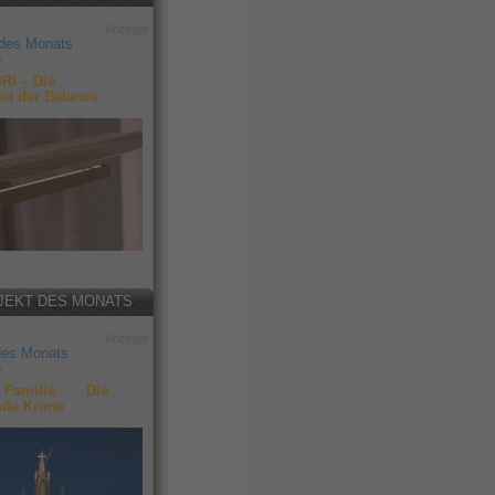
Anzeige
 des Monats
6
RI – Die
it der Balance
JEKT DES MONATS
Anzeige
des Monats
6
 Familia - Die
nde Krone