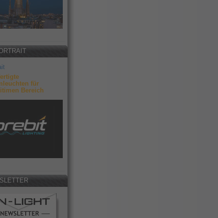
ORTRAIT
it
ertigte
leuchten für
itimen Bereich
SLETTER