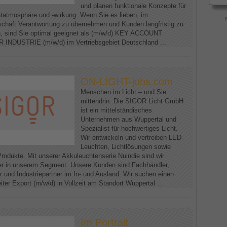
und planen funktionale Konzepte für
htatmosphäre und -wirkung. Wenn Sie es lieben, im
schäft Verantwortung zu übernehmen und Kunden langfristig zu
n, sind Sie optimal geeignet als (m/w/d) KEY ACCOUNT
NDUSTRIE (m/w/d) im Vertriebsgebiet Deutschland ...
ON-LIGHT-jobs.com
Menschen im Licht – und Sie
mittendrin: Die SIGOR Licht GmbH
ist ein mittelständisches
Unternehmen aus Wuppertal und
Spezialist für hochwertiges Licht.
Wir entwickeln und vertreiben LED-
Leuchten, Lichtlösungen sowie
Produkte. Mit unserer Akkuleuchtenserie Nuindie sind wir
er in unserem Segment. Unsere Kunden sind Fachhändler,
r und Industriepartner im In- und Ausland. Wir suchen einen
iter Export (m/w/d) in Vollzeit am Standort Wuppertal ...
Im Portrait