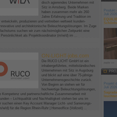
disch agierendes Unternehmen mit
Sitz in Arnsberg. Beide Marken
Produkt
haben zusammen mehr als 260
Juli 202
Jahre Erfahrung und Tradition im
EQUILIB
 entwickeln, produzieren und vertreiben weltweit kunden-
Schönhe
t innovative und architektonische Beleuchtungslösungen. Im Zuge
achstums suchen wir zum nächstmöglichen Zeitpunkt eine
e Persönlichkeit als Projektkoordinator (m/w/d) im ...
ON-LIGHT-jobs.com
Die RUCO LICHT GmbH ist ein
mehr >>
inhabergeführtes, mittelständisches
Unternehmen mit Sitz in Augsburg
PRO
und blickt auf eine über 75-jährige
Unternehmensgeschichte zurück.
Projekt 
Von Beginn an stehen wir für
Juli 202
hochwertige Beleuchtungslösungen,
Sagrada
e Kompetenz und partnerschaftliche Zusammenarbeit mit
leuchte
unden – Lichtqualität und Nachhaltigkeit stehen bei uns im
r suchen einen Key Account Manager Licht- und Sanierungs-
m/w/d) für die Region Rhein-Ruhr | Homeoffice (Vollzeit) ...