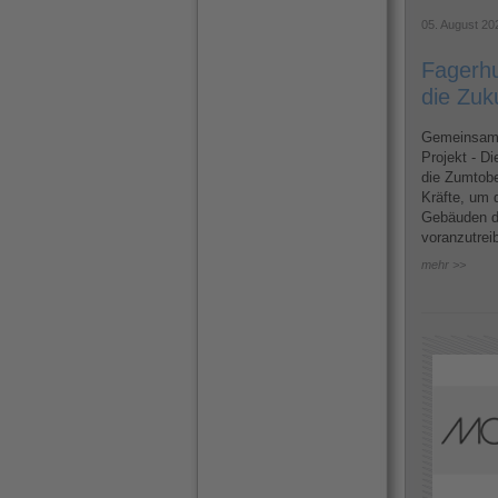
05. August 20
Fagerhu
die Zuk
Gemeinsame
Projekt - D
die Zumtobe
Kräfte, um d
Gebäuden d
voranzutrei
mehr >>