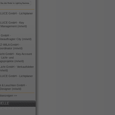
UCE GmbH - Lichtplaner
LUCE GmbH - Key
 Management (m/w/d)
e
 GmbH -
sbeauftragter City (m/w/d)
Z-WILA GmbH -
oordinator (m/w/d)
cht GmbH - Key Account
 Licht- und
ngsprojekte (m/w/d)
icht GmbH - Verkaufsleiter
(m/w/d)
UCE GmbH - Lichtplaner
ht & Leuchten GmbH -
 Designer (m/w/d)
obanzeigen >>
UELLE
NCHENNEWS