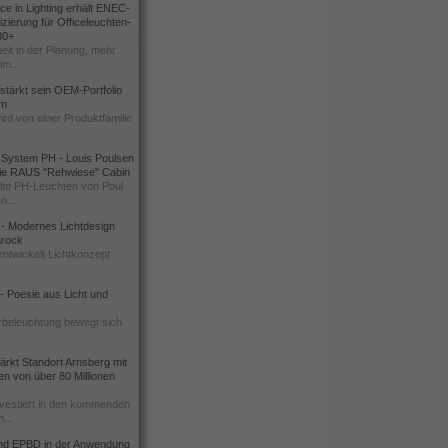
e in Lighting erhält ENEC-
izierung für Officeleuchten-
30+
eit in der Planung, mehr
im...
rstärkt sein OEM-Portfolio
um
ird von einer Produktfamilie
 System PH - Louis Poulsen
 die RAUS "Rehwiese" Cabin
te PH-Leuchten von Poul
n...
l - Modernes Lichtdesign
Barock
ntwickelt Lichtkonzept
 Poesie aus Licht und
rbeleuchtung bewegt sich
rkt Standort Arnsberg mit
nen von über 80 Millionen
vestiert in den kommenden
...
d EPBD in der Anwendung