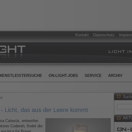
Kontakt
Datenschutz
Impres
DIENSTLEISTERSUCHE
ON-LIGHT-JOBS
SERVICE
ARCHIV
Such
26
 Licht, das aus der Leere kommt
AKT
sa Catasüs, entworfen
tonio Codereh, findet die
Laucirica für Bover