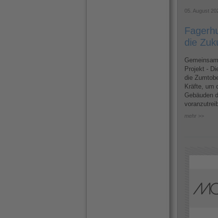
05. August 20
Fagerhu
die Zuk
Gemeinsame
Projekt - D
die Zumtobe
Kräfte, um d
Gebäuden d
voranzutrei
mehr >>