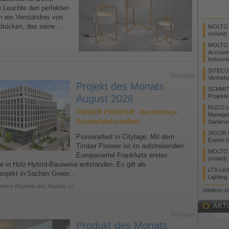
 Leuchte den perfekten
 ein Verständnis von
drücken, das seine...
MOLTO L
(m/w/d)
MOLTO 
Account
Industri
SITECO
Anzeige
Vertrieb
Projekt des Monats
SCHMIT
August 2026
Projektk
RUCO Li
TIMBER PIONEER - Nachhaltige
Manager
Arbeitslandschaften
Sanieru
SIGOR L
Pionierarbeit in Citylage: Mit dem
Export 
Timber Pioneer ist im aufstrebenden
MOLTO L
Europaviertel Frankfurts erstes
(m/w/d)
 in Holz-Hybrid-Bauweise entstanden. Es gilt als
LTS Lic
rojekt in Sachen Green...
Lighting
eitere Projekte des Monats >>
Weitere J
AKT
Anzeige
BRA
Produkt des Monats