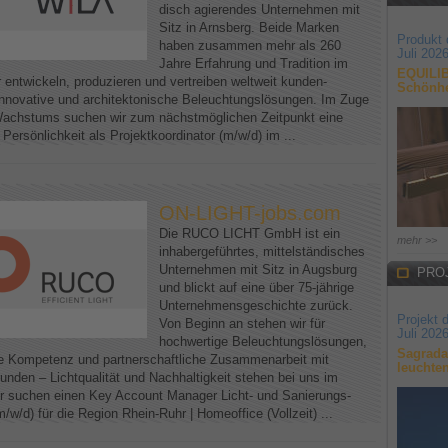
disch agierendes Unternehmen mit
Sitz in Arnsberg. Beide Marken
Produkt
haben zusammen mehr als 260
Juli 202
Jahre Erfahrung und Tradition im
EQUILIB
 entwickeln, produzieren und vertreiben weltweit kunden-
Schönhe
t innovative und architektonische Beleuchtungslösungen. Im Zuge
achstums suchen wir zum nächstmöglichen Zeitpunkt eine
e Persönlichkeit als Projektkoordinator (m/w/d) im ...
ON-LIGHT-jobs.com
Die RUCO LICHT GmbH ist ein
mehr >>
inhabergeführtes, mittelständisches
Unternehmen mit Sitz in Augsburg
PRO
und blickt auf eine über 75-jährige
Unternehmensgeschichte zurück.
Projekt 
Von Beginn an stehen wir für
Juli 202
hochwertige Beleuchtungslösungen,
Sagrada
e Kompetenz und partnerschaftliche Zusammenarbeit mit
leuchte
unden – Lichtqualität und Nachhaltigkeit stehen bei uns im
r suchen einen Key Account Manager Licht- und Sanierungs-
m/w/d) für die Region Rhein-Ruhr | Homeoffice (Vollzeit) ...