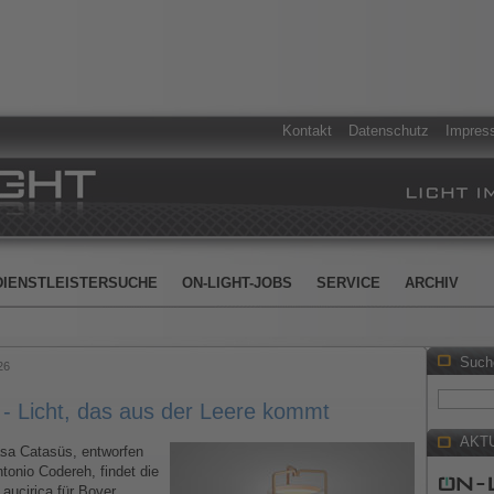
Kontakt
Datenschutz
Impres
DIENSTLEISTERSUCHE
ON-LIGHT-JOBS
SERVICE
ARCHIV
Such
26
 Licht, das aus der Leere kommt
AKT
sa Catasüs, entworfen
tonio Codereh, findet die
Laucirica für Bover