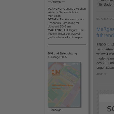
–– Anzeige ––
für Baden-
PLANUNG
: Genuss zwischen
Welten - Gaumenlicht im
Mon Liban
06. August 20
DESIGN
: Nahtlos verstrickt -
Foscarinis Forschung mit
Licht und 3D-Garn
Maßgesc
MAGAZIN
: LED-Gigant - Die
Technik hinter der weltweit
führend
größten Indoor-Lichtskulptur
ERCO ist ab 
Lichtpartner
BIM und Beleuchtung
weltweit wi
1. Auflage 2025
moderne un
des 20. und
enger Zusam
mehr >>
–– Anzeige ––