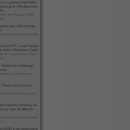
e in Lighting erhält ENEC-
izierung für Officeleuchten-
30+
eit in der Planung, mehr
im...
rstärkt sein OEM-Portfolio
um
ird von einer Produktfamilie
 System PH - Louis Poulsen
 die RAUS "Rehwiese" Cabin
te PH-Leuchten von Poul
n...
l - Modernes Lichtdesign
Barock
ntwickelt Lichtkonzept
 Poesie aus Licht und
rbeleuchtung bewegt sich
rkt Standort Arnsberg mit
nen von über 80 Millionen
vestiert in den kommenden
...
d EPBD in der Anwendung