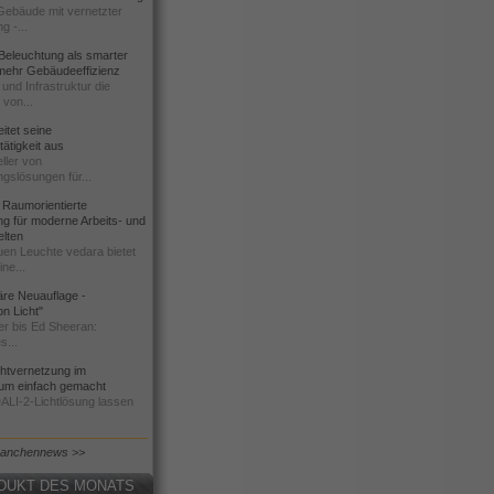
 Gebäude mit vernetzter
g -...
Beleuchtung als smarter
 mehr Gebäudeeffizienz
und Infrastruktur die
 von...
tet seine
ätigkeit aus
ller von
gslösungen für...
Raumorientierte
g für moderne Arbeits- und
elten
uen Leuchte vedara bietet
ne...
äre Neuauflage -
on Licht"
r bis Ed Sheeran:
s...
chtvernetzung im
um einfach gemacht
DALI-2-Lichtlösung lassen
ranchennews >>
DUKT DES MONATS