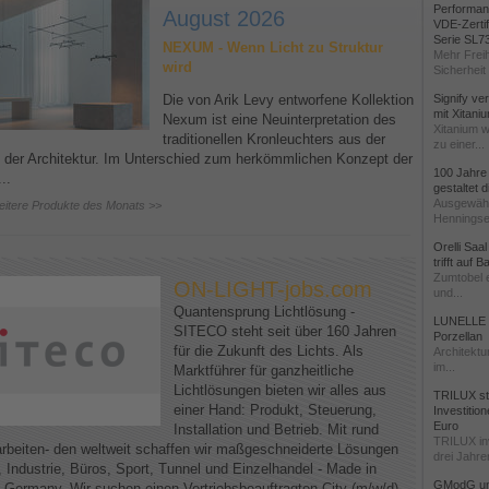
Performanc
August 2026
VDE-Zertif
Serie SL7
NEXUM - Wenn Licht zu Struktur
Mehr Freih
wird
Sicherheit 
Die von Arik Levy entworfene Kollektion
Signify ve
mit Xitani
Nexum ist eine Neuinterpretation des
Xitanium w
traditionellen Kronleuchters aus der
zu einer...
 der Architektur. Im Unterschied zum herkömmlichen Konzept der
100 Jahre
..
gestaltet
Ausgewähl
eitere Produkte des Monats >>
Henningse
Orelli Saa
trifft auf 
Zumtobel e
ON-LIGHT-jobs.com
und...
Quantensprung Lichtlösung -
LUNELLE -
SITECO steht seit über 160 Jahren
Porzellan
für die Zukunft des Lichts. Als
Architektu
im...
Marktführer für ganzheitliche
Lichtlösungen bieten wir alles aus
TRILUX stä
einer Hand: Produkt, Steuerung,
Investitio
Euro
Installation und Betrieb. Mit rund
TRILUX in
arbeiten- den weltweit schaffen wir maßgeschneiderte Lösungen
drei Jahren
, Industrie, Büros, Sport, Tunnel und Einzelhandel - Made in
GModG un
, Germany. Wir suchen einen Vertriebsbeauftragten City (m/w/d)