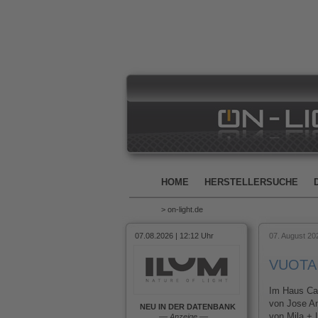
HOME
HERSTELLERSUCHE
> on-light.de
07.08.2026 | 12:12 Uhr
07. August 20
VUOTA -
Im Haus Ca
von Jose An
NEU IN DER DATENBANK
von Mila + 
––
Anzeige
––