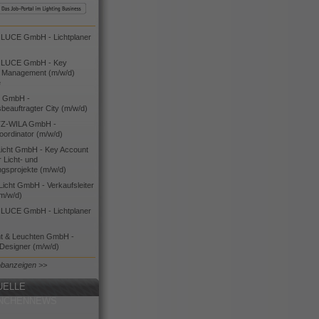
UCE GmbH - Lichtplaner
LUCE GmbH - Key
 Management (m/w/d)
e
 GmbH -
sbeauftragter City (m/w/d)
Z-WILA GmbH -
oordinator (m/w/d)
cht GmbH - Key Account
 Licht- und
ngsprojekte (m/w/d)
icht GmbH - Verkaufsleiter
(m/w/d)
UCE GmbH - Lichtplaner
ht & Leuchten GmbH -
 Designer (m/w/d)
obanzeigen >>
UELLE
NCHENNEWS