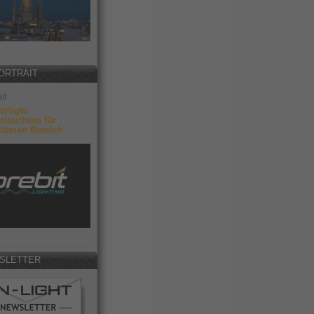
ORTRAIT
it
ertigte
leuchten für
itimen Bereich
SLETTER