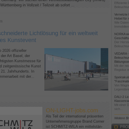
Effiziente
Württemberg in Vollzeit / Teilzeit ab sofort ...
Beleuchtun
Vernetzte 
Hebel für
26
Wie Daten 
Immobilien
hneiderte Lichtlösung für ein weltweit
NORKA wei
Geschäftst
es Kunstevent
Der Herste
Beleuchtun
2026 offizieller
VEDARA - 
 der Art Basel, der
Beleuchtun
chtigsten Kunstmesse für
Bildungsw
d zeitgenössische Kunst
Mit der ne
Regiolux ei
 21. Jahrhunderts. In
menarbeit mit der...
Spektakul
"Faszinati
Von Wagne
Legendäre
DALI-2 Li
Klassenra
Mit einer 
ON-LIGHT-jobs.com
sich...
Als Teil der international präsenten
Weitere B
Unternehmensgruppe Brand Corner
ist SCHMITZ-WILA ein mittelstän-
PRO