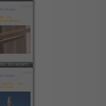
Anzeige
 des Monats
6
RI – Die
it der Balance
JEKT DES MONATS
Anzeige
des Monats
6
 Familia - Die
nde Krone