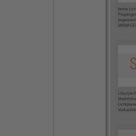
beste Lic
Projektge
begeister
MANAGER I
Lifestyle-
Marktführ
Lichtplane
Verkaufsle