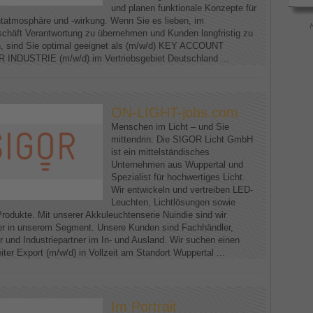
und planen funktionale Konzepte für
htatmosphäre und -wirkung. Wenn Sie es lieben, im
schäft Verantwortung zu übernehmen und Kunden langfristig zu
n, sind Sie optimal geeignet als (m/w/d) KEY ACCOUNT
NDUSTRIE (m/w/d) im Vertriebsgebiet Deutschland ...
ON-LIGHT-jobs.com
Menschen im Licht – und Sie
mittendrin: Die SIGOR Licht GmbH
ist ein mittelständisches
Unternehmen aus Wuppertal und
Spezialist für hochwertiges Licht.
Wir entwickeln und vertreiben LED-
Leuchten, Lichtlösungen sowie
Produkte. Mit unserer Akkuleuchtenserie Nuindie sind wir
er in unserem Segment. Unsere Kunden sind Fachhändler,
r und Industriepartner im In- und Ausland. Wir suchen einen
iter Export (m/w/d) in Vollzeit am Standort Wuppertal ...
Im Portrait