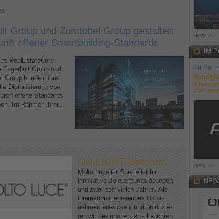
26
lt Group und Zumtobel Group gestalten
mehr >>
unft offener Smartbuilding-Standards
IM P
s RealEstateCore-
Im Portra
ie Fagerhult Group und
Handgef
l Group bündeln ihre
Premium
ie Digitalisierung von
den mar
urch offene Standards
ben. Im Rahmen ihrer...
ON-LIGHT-jobs.com
mehr >>
Molto Luce ist Spezialist für
innovative Beleuchtungslösungen -
NEW
und zwar seit vielen Jahren. Als
international agierendes Unter-
nehmen entwickeln und produzie-
ren wir designorientierte Leuchten