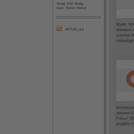
Verlag: bSD Verlag
Autor: Robert Heinze
Markt. Wir
AKTUELLES
orientier
unseres W
vielseitig
technisch
unseren K
Fokus! Wi
projekte (