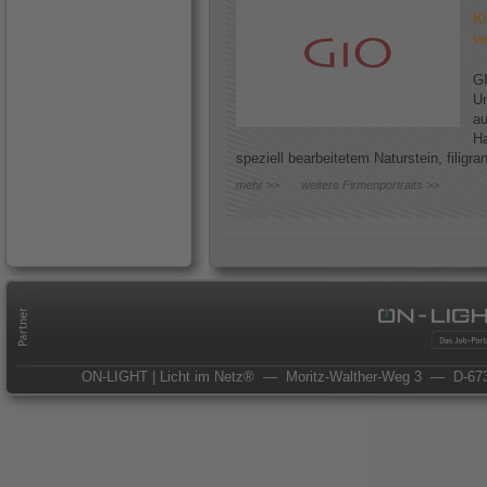
Kl
ve
GI
Un
au
Ha
speziell bearbeitetem Naturstein, filigr
mehr >>
weitere Firmenportraits >>
ON-LIGHT | Licht im Netz®
— Moritz-Walther-Weg 3
— D-673