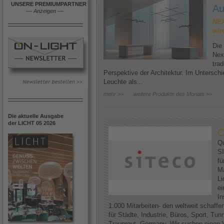
UNSERE PREMIUMPARTNER
Au
––
Anzeigen
––
NEX
wir
Die
Nex
trad
Perspektive der Architektur. Im Untersc
Leuchte als...
mehr >>
weitere Produkte des Monats >>
Die aktuelle Ausgabe
der LICHT 05 2026
O
Qu
SI
fü
Ma
Li
ei
In
1.000 Mitarbeiten- den weltweit schaff
für Städte, Industrie, Büros, Sport, Tun
Traunreut, Germany. Wir suchen einen V