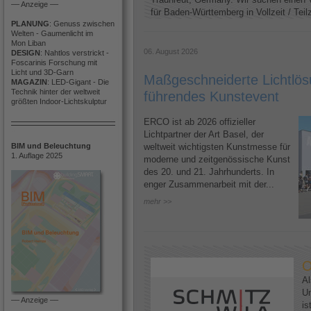
–– Anzeige ––
für Baden-Württemberg in Vollzeit / Teilze
PLANUNG
: Genuss zwischen
Welten - Gaumenlicht im
Mon Liban
06. August 2026
DESIGN
: Nahtlos verstrickt -
Foscarinis Forschung mit
Licht und 3D-Garn
Maßgeschneiderte Lichtlösu
MAGAZIN
: LED-Gigant - Die
Technik hinter der weltweit
führendes Kunstevent
größten Indoor-Lichtskulptur
ERCO ist ab 2026 offizieller
Lichtpartner der Art Basel, der
BIM und Beleuchtung
weltweit wichtigsten Kunstmesse für
1. Auflage 2025
moderne und zeitgenössische Kunst
des 20. und 21. Jahrhunderts. In
enger Zusammenarbeit mit der...
mehr >>
O
Al
U
–– Anzeige ––
is