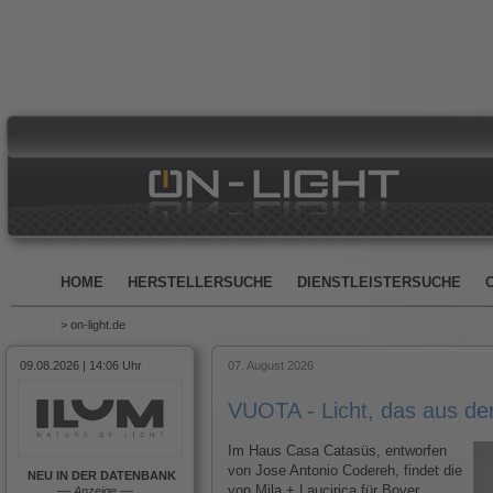
HOME
HERSTELLERSUCHE
DIENSTLEISTERSUCHE
> on-light.de
09.08.2026 | 14:06 Uhr
07. August 2026
VUOTA - Licht, das aus d
Im Haus Casa Catasüs, entworfen
von Jose Antonio Codereh, findet die
NEU IN DER DATENBANK
von Mila + Laucirica für Bover
––
Anzeige
––