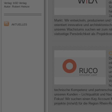
di
Verlag: bSD Verlag
Autor: Robert Heinze
Si
h
Ja
Markt. Wir entwickeln, produzieren und 
AKTUELLES
orientiert innovative und architektoni
unseres Wachstums suchen wir zum näc
vielseitige Persönlichkeit als Projektkoo
O
D
in
Un
un
Un
Vo
ho
technische Kompetenz und partnerscha
unseren Kunden – Lichtqualität und Nac
Fokus! Wir suchen einen Key Account M
projekte (m/w/d) für die Region Rhein-Ruh