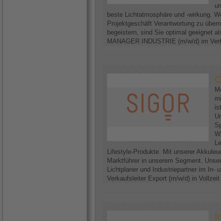
un
beste Lichtatmosphäre und -wirkung. We
Projektgeschäft Verantwortung zu über
begeistern, sind Sie optimal geeignet
MANAGER INDUSTRIE (m/w/d) im Vertri
O
Me
mi
is
U
Sp
Wi
Le
Lifestyle-Produkte. Mit unserer Akkuleu
Marktführer in unserem Segment. Unser
Lichtplaner und Industriepartner im In-
Verkaufsleiter Export (m/w/d) in Vollzei
I