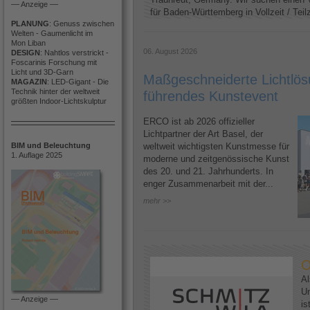
–– Anzeige ––
für Baden-Württemberg in Vollzeit / Teilze
PLANUNG
: Genuss zwischen
Welten - Gaumenlicht im
Mon Liban
06. August 2026
DESIGN
: Nahtlos verstrickt -
Foscarinis Forschung mit
Licht und 3D-Garn
Maßgeschneiderte Lichtlösu
MAGAZIN
: LED-Gigant - Die
Technik hinter der weltweit
führendes Kunstevent
größten Indoor-Lichtskulptur
ERCO ist ab 2026 offizieller
Lichtpartner der Art Basel, der
BIM und Beleuchtung
weltweit wichtigsten Kunstmesse für
1. Auflage 2025
moderne und zeitgenössische Kunst
des 20. und 21. Jahrhunderts. In
enger Zusammenarbeit mit der...
mehr >>
O
Al
U
–– Anzeige ––
is