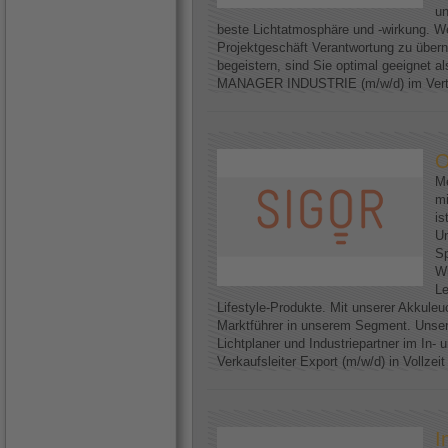
un
beste Lichtatmosphäre und -wirkung. We
Projektgeschäft Verantwortung zu über
begeistern, sind Sie optimal geeignet
MANAGER INDUSTRIE (m/w/d) im Vertri
O
Me
mi
is
U
Sp
Wi
Le
Lifestyle-Produkte. Mit unserer Akkuleu
Marktführer in unserem Segment. Unser
Lichtplaner und Industriepartner im In-
Verkaufsleiter Export (m/w/d) in Vollzei
I