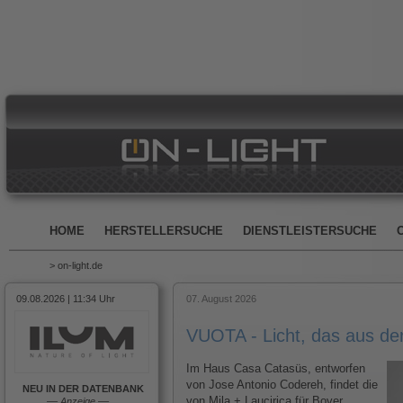
HOME
HERSTELLERSUCHE
DIENSTLEISTERSUCHE
> on-light.de
09.08.2026 | 11:34 Uhr
07. August 2026
VUOTA - Licht, das aus d
Im Haus Casa Catasüs, entworfen
von Jose Antonio Codereh, findet die
NEU IN DER DATENBANK
von Mila + Laucirica für Bover
––
Anzeige
––