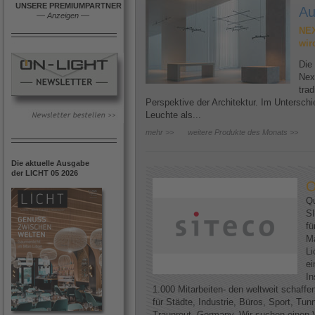
UNSERE PREMIUMPARTNER
Au
––
Anzeigen
––
NEX
wir
Die
Nex
trad
Perspektive der Architektur. Im Untersc
Leuchte als...
mehr >>
weitere Produkte des Monats >>
Die aktuelle Ausgabe
der LICHT 05 2026
O
Qu
SI
fü
Ma
Li
ei
In
1.000 Mitarbeiten- den weltweit schaff
für Städte, Industrie, Büros, Sport, Tun
Traunreut, Germany. Wir suchen einen V