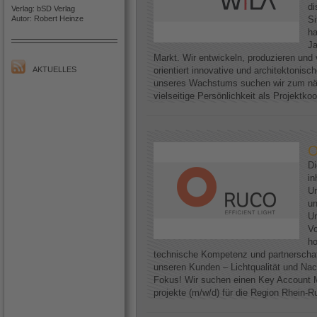
di
Verlag: bSD Verlag
Autor: Robert Heinze
Si
h
Ja
Markt. Wir entwickeln, produzieren und 
AKTUELLES
orientiert innovative und architektoni
unseres Wachstums suchen wir zum näc
vielseitige Persönlichkeit als Projektkoo
O
D
in
Un
un
Un
Vo
ho
technische Kompetenz und partnerscha
unseren Kunden – Lichtqualität und Nac
Fokus! Wir suchen einen Key Account M
projekte (m/w/d) für die Region Rhein-Ruh