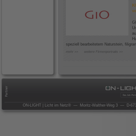
Kl
ve
GI
Un
au
Ha
speziell bearbeitetem Naturstein, filigr
mehr >>
weitere Firmenportraits >>
ON-LIGHT | Licht im Netz®
— Moritz-Walther-Weg 3
— D-673