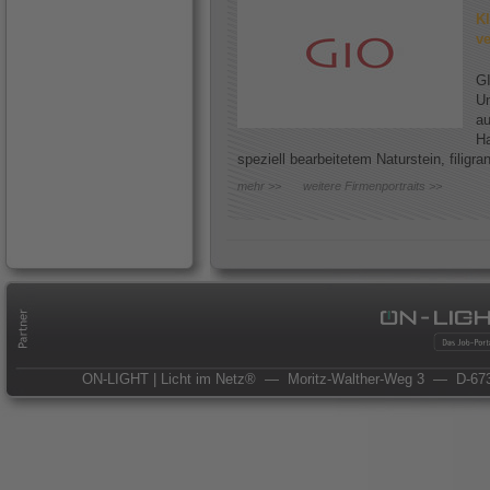
Kl
ve
GI
Un
au
Ha
speziell bearbeitetem Naturstein, filigr
mehr >>
weitere Firmenportraits >>
ON-LIGHT | Licht im Netz®
— Moritz-Walther-Weg 3
— D-673