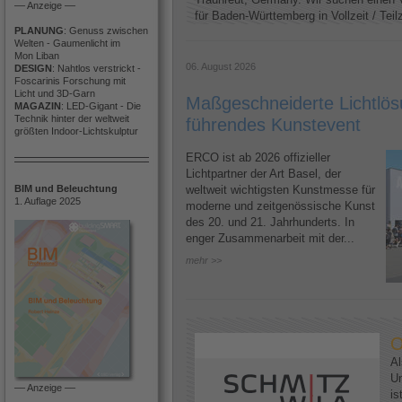
–– Anzeige ––
für Baden-Württemberg in Vollzeit / Teilze
PLANUNG
: Genuss zwischen
Welten - Gaumenlicht im
Mon Liban
06. August 2026
DESIGN
: Nahtlos verstrickt -
Foscarinis Forschung mit
Licht und 3D-Garn
Maßgeschneiderte Lichtlösu
MAGAZIN
: LED-Gigant - Die
Technik hinter der weltweit
führendes Kunstevent
größten Indoor-Lichtskulptur
ERCO ist ab 2026 offizieller
Lichtpartner der Art Basel, der
BIM und Beleuchtung
weltweit wichtigsten Kunstmesse für
1. Auflage 2025
moderne und zeitgenössische Kunst
des 20. und 21. Jahrhunderts. In
enger Zusammenarbeit mit der...
mehr >>
O
Al
U
–– Anzeige ––
is