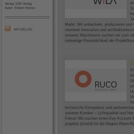
di
Verlag: bSD Verlag
Autor: Robert Heinze
Si
h
Ja
Markt. Wir entwickeln, produzieren und 
AKTUELLES
orientiert innovative und architektoni
unseres Wachstums suchen wir zum näc
vielseitige Persönlichkeit als Projektkoo
O
D
in
Un
un
Un
Vo
ho
technische Kompetenz und partnerscha
unseren Kunden – Lichtqualität und Nac
Fokus! Wir suchen einen Key Account M
projekte (m/w/d) für die Region Rhein-Ruh