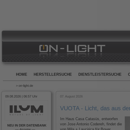
HOME
HERSTELLERSUCHE
DIENSTLEISTERSUCHE
> on-light.de
09.08.2026 | 06:57 Uhr
07. August 2026
VUOTA - Licht, das aus d
Im Haus Casa Catasüs, entworfen
von Jose Antonio Codereh, findet die
NEU IN DER DATENBANK
von Mila + Laucirica für Bover
––
Anzeige
––