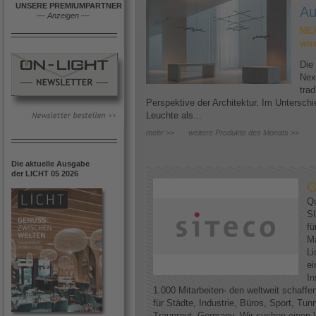
UNSERE PREMIUMPARTNER
Au
––
Anzeigen
––
NEX
wir
Die
Nex
trad
Perspektive der Architektur. Im Untersc
Leuchte als...
mehr >>
weitere Produkte des Monats >>
Die aktuelle Ausgabe
der LICHT 05 2026
O
Qu
SI
fü
Ma
Li
ei
In
1.000 Mitarbeiten- den weltweit schaff
für Städte, Industrie, Büros, Sport, Tun
Traunreut, Germany. Wir suchen einen V