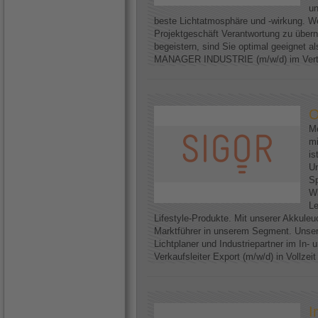
un
beste Lichtatmosphäre und -wirkung. We
Projektgeschäft Verantwortung zu über
begeistern, sind Sie optimal geeignet
MANAGER INDUSTRIE (m/w/d) im Vertri
O
Me
mi
is
U
Sp
Wi
Le
Lifestyle-Produkte. Mit unserer Akkuleu
Marktführer in unserem Segment. Unser
Lichtplaner und Industriepartner im In-
Verkaufsleiter Export (m/w/d) in Vollzei
I