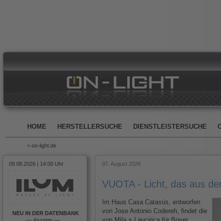
HOME
HERSTELLERSUCHE
DIENSTLEISTERSUCHE
> on-light.de
09.08.2026 | 14:00 Uhr
07. August 2026
VUOTA - Licht, das aus d
Im Haus Casa Catasüs, entworfen
von Jose Antonio Codereh, findet die
NEU IN DER DATENBANK
von Mila + Laucirica für Bover
––
Anzeige
––