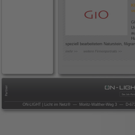
Kl
ve
GI
Un
au
Ha
speziell bearbeitetem Naturstein, filigr
mehr >>
weitere Firmenportraits >>
ON-LIGHT | Licht im Netz®
— Moritz-Walther-Weg 3
— D-673