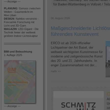
–– Anzeige ––
für Baden-Württemberg in Vollzeit / Teilze
PLANUNG
: Genuss zwischen
Welten - Gaumenlicht im
Mon Liban
06. August 2026
DESIGN
: Nahtlos verstrickt -
Foscarinis Forschung mit
Licht und 3D-Garn
Maßgeschneiderte Lichtlösu
MAGAZIN
: LED-Gigant - Die
Technik hinter der weltweit
führendes Kunstevent
größten Indoor-Lichtskulptur
ERCO ist ab 2026 offizieller
Lichtpartner der Art Basel, der
BIM und Beleuchtung
weltweit wichtigsten Kunstmesse für
1. Auflage 2025
moderne und zeitgenössische Kunst
des 20. und 21. Jahrhunderts. In
enger Zusammenarbeit mit der...
mehr >>
O
Al
U
–– Anzeige ––
is