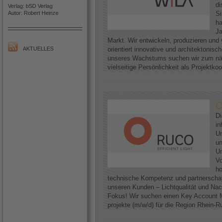
di
Verlag: bSD Verlag
Autor: Robert Heinze
Si
h
Ja
Markt. Wir entwickeln, produzieren und 
AKTUELLES
orientiert innovative und architektoni
unseres Wachstums suchen wir zum näc
vielseitige Persönlichkeit als Projektkoo
O
D
in
Un
un
Un
Vo
ho
technische Kompetenz und partnerscha
unseren Kunden – Lichtqualität und Nac
Fokus! Wir suchen einen Key Account M
projekte (m/w/d) für die Region Rhein-Ruh