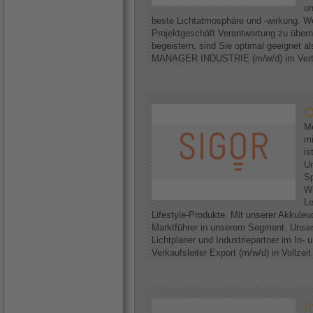
un
beste Lichtatmosphäre und -wirkung. We
Projektgeschäft Verantwortung zu über
begeistern, sind Sie optimal geeignet
MANAGER INDUSTRIE (m/w/d) im Vertri
O
Me
mi
is
U
Sp
Wi
Le
Lifestyle-Produkte. Mit unserer Akkuleu
Marktführer in unserem Segment. Unser
Lichtplaner und Industriepartner im In-
Verkaufsleiter Export (m/w/d) in Vollzei
I