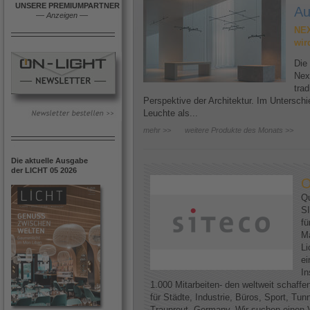
UNSERE PREMIUMPARTNER
Au
––
Anzeigen
––
NEX
wir
Die
Nex
trad
Perspektive der Architektur. Im Untersc
Leuchte als...
mehr >>
weitere Produkte des Monats >>
Die aktuelle Ausgabe
der LICHT 05 2026
O
Qu
SI
fü
Ma
Li
ei
In
1.000 Mitarbeiten- den weltweit schaff
für Städte, Industrie, Büros, Sport, Tun
Traunreut, Germany. Wir suchen einen V