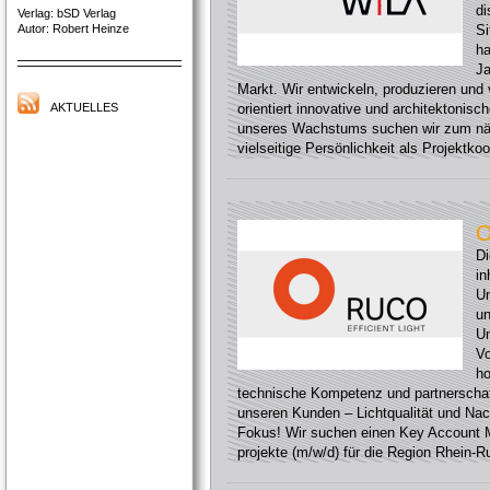
di
Verlag: bSD Verlag
Autor: Robert Heinze
Si
h
Ja
Markt. Wir entwickeln, produzieren und 
AKTUELLES
orientiert innovative und architektoni
unseres Wachstums suchen wir zum näc
vielseitige Persönlichkeit als Projektkoo
O
D
in
Un
un
Un
Vo
ho
technische Kompetenz und partnerscha
unseren Kunden – Lichtqualität und Nac
Fokus! Wir suchen einen Key Account M
projekte (m/w/d) für die Region Rhein-Ruh