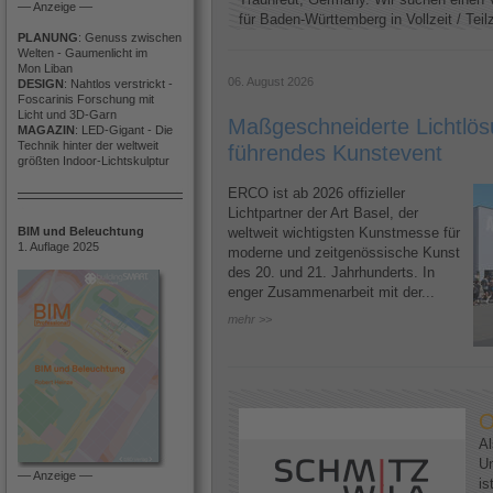
–– Anzeige ––
für Baden-Württemberg in Vollzeit / Teilze
PLANUNG
: Genuss zwischen
Welten - Gaumenlicht im
Mon Liban
06. August 2026
DESIGN
: Nahtlos verstrickt -
Foscarinis Forschung mit
Licht und 3D-Garn
Maßgeschneiderte Lichtlösu
MAGAZIN
: LED-Gigant - Die
Technik hinter der weltweit
führendes Kunstevent
größten Indoor-Lichtskulptur
ERCO ist ab 2026 offizieller
Lichtpartner der Art Basel, der
BIM und Beleuchtung
weltweit wichtigsten Kunstmesse für
1. Auflage 2025
moderne und zeitgenössische Kunst
des 20. und 21. Jahrhunderts. In
enger Zusammenarbeit mit der...
mehr >>
O
Al
U
–– Anzeige ––
is