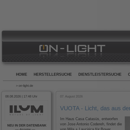
HOME
HERSTELLERSUCHE
DIENSTLEISTERSUCHE
> on-light.de
08.08.2026 | 17:48 Uhr
07. August 2026
VUOTA - Licht, das aus d
Im Haus Casa Catasüs, entworfen
von Jose Antonio Codereh, findet die
NEU IN DER DATENBANK
von Mila + Laucirica für Bover
––
Anzeige
––