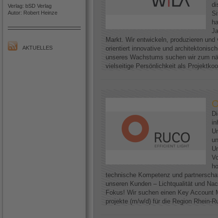
di
Verlag: bSD Verlag
Autor: Robert Heinze
Si
h
Ja
Markt. Wir entwickeln, produzieren und 
AKTUELLES
orientiert innovative und architektoni
unseres Wachstums suchen wir zum näc
vielseitige Persönlichkeit als Projektkoo
O
D
in
Un
un
Un
Vo
ho
technische Kompetenz und partnerscha
unseren Kunden – Lichtqualität und Nac
Fokus! Wir suchen einen Key Account M
projekte (m/w/d) für die Region Rhein-Ruh