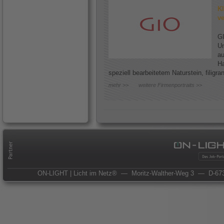
Kl
ve
GI
Un
au
Ha
speziell bearbeitetem Naturstein, filigr
mehr >>
weitere Firmenportraits >>
ON-LIGHT | Licht im Netz®
— Moritz-Walther-Weg 3
— D-673