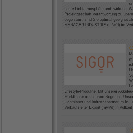
un
beste Lichtatmosphäre und -wirkung. We
Projektgeschäft Verantwortung zu über
begeistern, sind Sie optimal geeignet
MANAGER INDUSTRIE (m/w/d) im Vertri
O
Me
mi
is
U
Sp
Wi
Le
Lifestyle-Produkte. Mit unserer Akkuleu
Marktführer in unserem Segment. Unser
Lichtplaner und Industriepartner im In-
Verkaufsleiter Export (m/w/d) in Vollzei
I