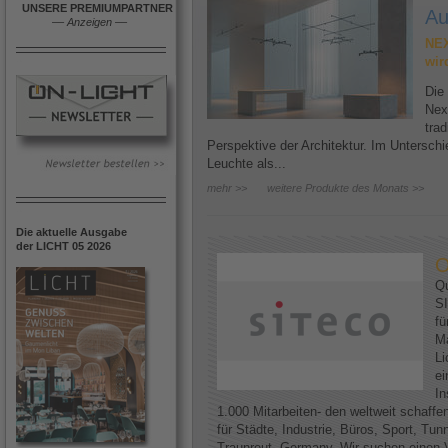
UNSERE PREMIUMPARTNER
Au
––
Anzeigen
––
NEX
wir
Die
Nex
trad
Perspektive der Architektur. Im Untersc
Leuchte als...
mehr >>
weitere Produkte des Monats >>
Die aktuelle Ausgabe
der LICHT 05 2026
O
Qu
SI
fü
Ma
Li
ei
In
1.000 Mitarbeiten- den weltweit schaff
für Städte, Industrie, Büros, Sport, Tun
Traunreut, Germany. Wir suchen einen V