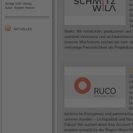
Verlag: bSD Verlag
is
Autor: Robert Heinze
di
Si
h
Ja
AKTUELLES
Markt. Wir entwickeln, produzieren und 
orientiert innovative und architektoni
unseres Wachstums suchen wir zum näc
vielseitige Persönlichkeit als Projektkoo
O
D
in
Un
un
Un
Vo
ho
technische Kompetenz und partnerscha
unseren Kunden – Lichtqualität und Nac
Fokus! Wir suchen einen Key Account M
projekte (m/w/d) für die Region Rhein-Ruh