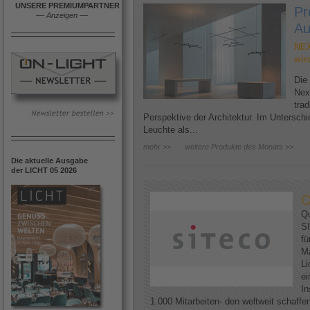
UNSERE PREMIUMPARTNER
Pr
––
Anzeigen
––
Au
NEX
wir
Die
Nex
trad
Perspektive der Architektur. Im Untersc
Leuchte als...
mehr >>
weitere Produkte des Monats >>
Die aktuelle Ausgabe
der LICHT 05 2026
O
Qu
SI
fü
Ma
Li
ei
In
1.000 Mitarbeiten- den weltweit schaff