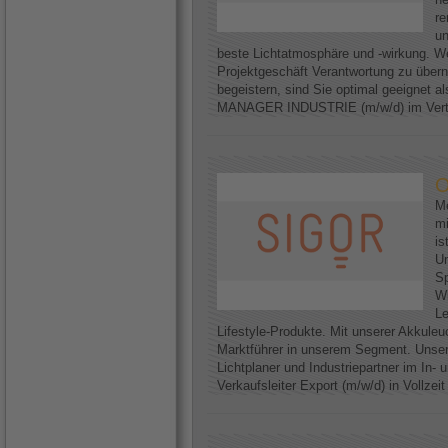
re
un
beste Lichtatmosphäre und -wirkung. We
Projektgeschäft Verantwortung zu über
begeistern, sind Sie optimal geeignet
MANAGER INDUSTRIE (m/w/d) im Vertri
O
Me
mi
is
U
Sp
Wi
Le
Lifestyle-Produkte. Mit unserer Akkuleu
Marktführer in unserem Segment. Unser
Lichtplaner und Industriepartner im In-
Verkaufsleiter Export (m/w/d) in Vollzei