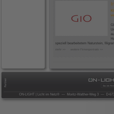
I
Kl
ve
GI
Un
au
Ha
speziell bearbeitetem Naturstein, filigr
mehr >>
weitere Firmenportraits >>
ON-LIGHT | Licht im Netz®
— Moritz-Walther-Weg 3
— D-673