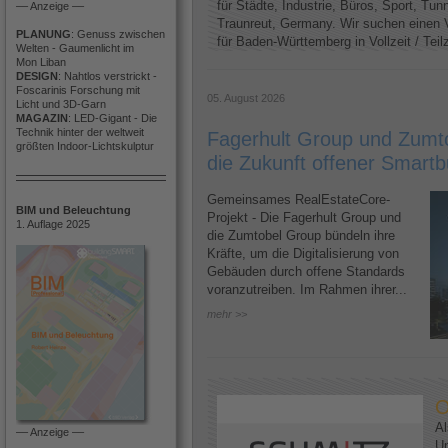
für Städte, Industrie, Büros, Sport, Tun
–– Anzeige ––
Traunreut, Germany. Wir suchen einen V
PLANUNG
: Genuss zwischen
für Baden-Württemberg in Vollzeit / Teilze
Welten - Gaumenlicht im
Mon Liban
DESIGN
: Nahtlos verstrickt -
Foscarinis Forschung mit
05. August 2026
Licht und 3D-Garn
MAGAZIN
: LED-Gigant - Die
Technik hinter der weltweit
Fagerhult Group und Zumto
größten Indoor-Lichtskulptur
die Zukunft offener Smartb
Gemeinsames RealEstateCore-
BIM und Beleuchtung
Projekt - Die Fagerhult Group und
1. Auflage 2025
die Zumtobel Group bündeln ihre
Kräfte, um die Digitalisierung von
Gebäuden durch offene Standards
voranzutreiben. Im Rahmen ihrer...
mehr >>
O
Al
–– Anzeige ––
U