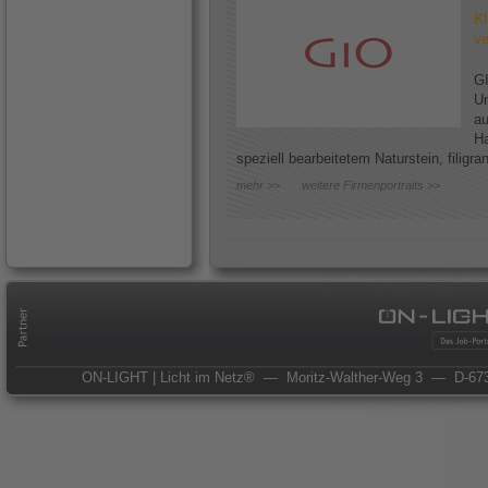
Kl
ve
GI
Un
au
Ha
speziell bearbeitetem Naturstein, filigr
mehr >>
weitere Firmenportraits >>
ON-LIGHT | Licht im Netz®
— Moritz-Walther-Weg 3
— D-673