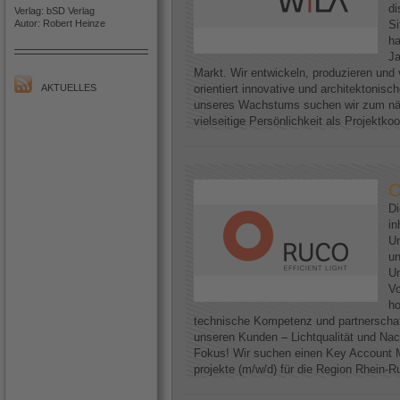
di
Verlag: bSD Verlag
Autor: Robert Heinze
Si
h
Ja
Markt. Wir entwickeln, produzieren und 
AKTUELLES
orientiert innovative und architektoni
unseres Wachstums suchen wir zum näc
vielseitige Persönlichkeit als Projektkoo
O
D
in
Un
un
Un
Vo
ho
technische Kompetenz und partnerscha
unseren Kunden – Lichtqualität und Nac
Fokus! Wir suchen einen Key Account M
projekte (m/w/d) für die Region Rhein-Ruh