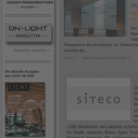
UNSERE PREMIUMPARTNER
Au
––
Anzeigen
––
NEX
wir
Die
Nex
trad
Perspektive der Architektur. Im Untersc
Leuchte als...
mehr >>
weitere Produkte des Monats >>
Die aktuelle Ausgabe
der LICHT 05 2026
O
Qu
SI
fü
Ma
Li
ei
In
1.000 Mitarbeiten- den weltweit schaff
für Städte, Industrie, Büros, Sport, Tun
Traunreut, Germany. Wir suchen einen V