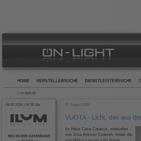
HOME
HERSTELLERSUCHE
DIENSTLEISTERSUCHE
> on-light.de
09.08.2026 | 04:38 Uhr
07. August 2026
VUOTA - Licht, das aus d
Im Haus Casa Catasüs, entworfen
von Jose Antonio Codereh, findet die
NEU IN DER DATENBANK
von Mila + Laucirica für Bover
––
Anzeige
––