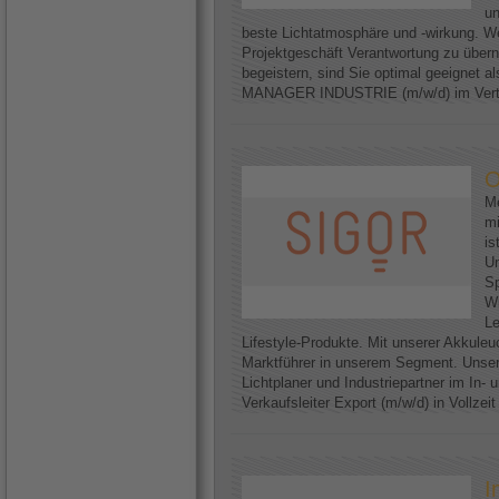
un
beste Lichtatmosphäre und -wirkung. We
Projektgeschäft Verantwortung zu über
begeistern, sind Sie optimal geeignet
MANAGER INDUSTRIE (m/w/d) im Vertri
O
Me
mi
is
U
Sp
Wi
Le
Lifestyle-Produkte. Mit unserer Akkuleu
Marktführer in unserem Segment. Unser
Lichtplaner und Industriepartner im In-
Verkaufsleiter Export (m/w/d) in Vollzei
I