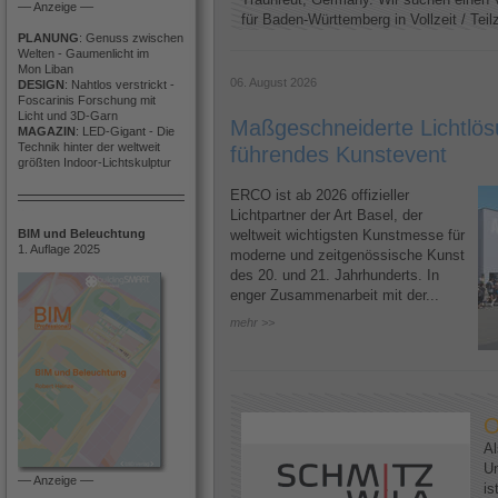
–– Anzeige ––
für Baden-Württemberg in Vollzeit / Teilze
PLANUNG
: Genuss zwischen
Welten - Gaumenlicht im
Mon Liban
06. August 2026
DESIGN
: Nahtlos verstrickt -
Foscarinis Forschung mit
Licht und 3D-Garn
Maßgeschneiderte Lichtlösu
MAGAZIN
: LED-Gigant - Die
Technik hinter der weltweit
führendes Kunstevent
größten Indoor-Lichtskulptur
ERCO ist ab 2026 offizieller
Lichtpartner der Art Basel, der
BIM und Beleuchtung
weltweit wichtigsten Kunstmesse für
1. Auflage 2025
moderne und zeitgenössische Kunst
des 20. und 21. Jahrhunderts. In
enger Zusammenarbeit mit der...
mehr >>
O
Al
U
–– Anzeige ––
is