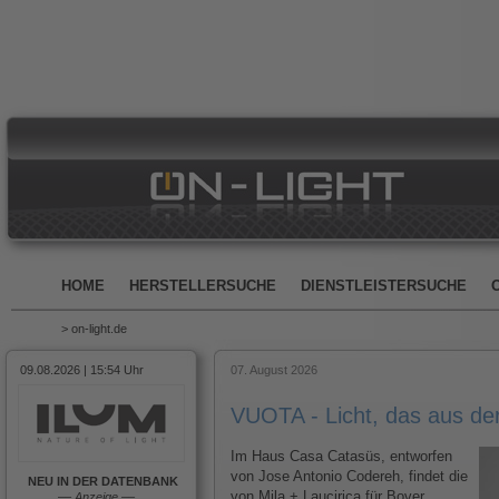
HOME
HERSTELLERSUCHE
DIENSTLEISTERSUCHE
> on-light.de
09.08.2026 | 15:54 Uhr
07. August 2026
VUOTA - Licht, das aus d
Im Haus Casa Catasüs, entworfen
von Jose Antonio Codereh, findet die
NEU IN DER DATENBANK
von Mila + Laucirica für Bover
––
Anzeige
––