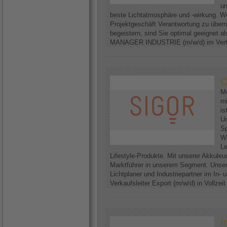
un
beste Lichtatmosphäre und -wirkung. We
Projektgeschäft Verantwortung zu über
begeistern, sind Sie optimal geeignet
MANAGER INDUSTRIE (m/w/d) im Vertri
O
Me
mi
is
U
Sp
Wi
Le
Lifestyle-Produkte. Mit unserer Akkuleu
Marktführer in unserem Segment. Unser
Lichtplaner und Industriepartner im In-
Verkaufsleiter Export (m/w/d) in Vollzei
I