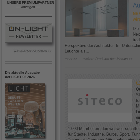
UNSERE PREMIUMPARTNER
Au
––
Anzeigen
––
NEX
wir
Die
Nex
trad
Perspektive der Architektur. Im Untersc
Leuchte als...
mehr >>
weitere Produkte des Monats >>
Die aktuelle Ausgabe
der LICHT 05 2026
O
Qu
SI
fü
Ma
Li
ei
In
1.000 Mitarbeiten- den weltweit schaff
für Städte, Industrie, Büros, Sport, Tun
Traunreut, Germany. Wir suchen einen V