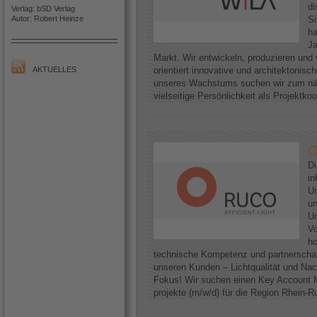
di
Verlag: bSD Verlag
Autor: Robert Heinze
Si
h
Ja
Markt. Wir entwickeln, produzieren und 
AKTUELLES
orientiert innovative und architektoni
unseres Wachstums suchen wir zum näc
vielseitige Persönlichkeit als Projektkoo
O
D
in
Un
un
Un
Vo
ho
technische Kompetenz und partnerscha
unseren Kunden – Lichtqualität und Nac
Fokus! Wir suchen einen Key Account M
projekte (m/w/d) für die Region Rhein-Ruh