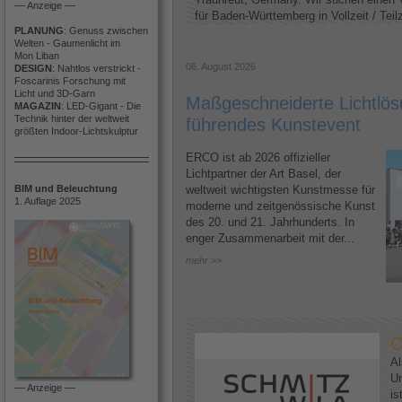
–– Anzeige ––
für Baden-Württemberg in Vollzeit / Teilze
PLANUNG
: Genuss zwischen
Welten - Gaumenlicht im
Mon Liban
06. August 2026
DESIGN
: Nahtlos verstrickt -
Foscarinis Forschung mit
Licht und 3D-Garn
Maßgeschneiderte Lichtlösu
MAGAZIN
: LED-Gigant - Die
Technik hinter der weltweit
führendes Kunstevent
größten Indoor-Lichtskulptur
ERCO ist ab 2026 offizieller
Lichtpartner der Art Basel, der
BIM und Beleuchtung
weltweit wichtigsten Kunstmesse für
1. Auflage 2025
moderne und zeitgenössische Kunst
des 20. und 21. Jahrhunderts. In
enger Zusammenarbeit mit der...
mehr >>
O
Al
U
–– Anzeige ––
is