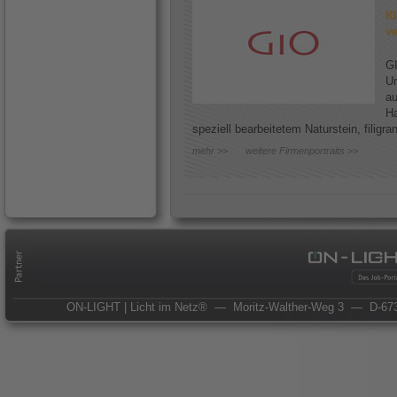
Kl
ve
GI
Un
au
Ha
speziell bearbeitetem Naturstein, filigr
mehr >>
weitere Firmenportraits >>
ON-LIGHT | Licht im Netz®
— Moritz-Walther-Weg 3
— D-673