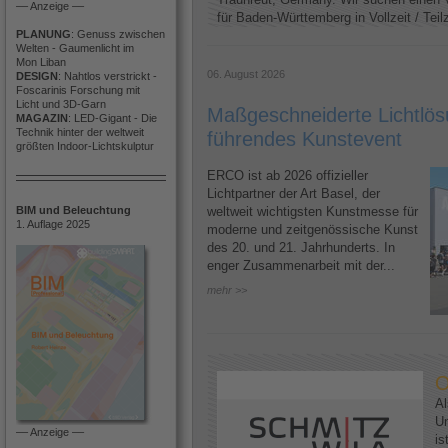
–– Anzeige ––
für Baden-Württemberg in Vollzeit / Teilze
PLANUNG
: Genuss zwischen
Welten - Gaumenlicht im
Mon Liban
06. August 2026
DESIGN
: Nahtlos verstrickt -
Foscarinis Forschung mit
Licht und 3D-Garn
Maßgeschneiderte Lichtlösu
MAGAZIN
: LED-Gigant - Die
Technik hinter der weltweit
führendes Kunstevent
größten Indoor-Lichtskulptur
ERCO ist ab 2026 offizieller
Lichtpartner der Art Basel, der
BIM und Beleuchtung
weltweit wichtigsten Kunstmesse für
1. Auflage 2025
moderne und zeitgenössische Kunst
des 20. und 21. Jahrhunderts. In
enger Zusammenarbeit mit der...
mehr >>
O
Al
U
–– Anzeige ––
is