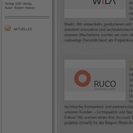
di
Verlag: bSD Verlag
Autor: Robert Heinze
Si
h
Ja
Markt. Wir entwickeln, produzieren und 
AKTUELLES
orientiert innovative und architektoni
unseres Wachstums suchen wir zum näc
vielseitige Persönlichkeit als Projektkoo
O
D
in
Un
un
Un
Vo
ho
technische Kompetenz und partnerscha
unseren Kunden – Lichtqualität und Nac
Fokus! Wir suchen einen Key Account M
projekte (m/w/d) für die Region Rhein-Ruh