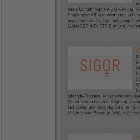
un
beste Lichtatmosphäre und -wirkung. We
Projektgeschäft Verantwortung zu über
begeistern, sind Sie optimal geeignet
MANAGER INDUSTRIE (m/w/d) im Vertri
O
Me
mi
is
U
Sp
Wi
Le
Lifestyle-Produkte. Mit unserer Akkuleu
Marktführer in unserem Segment. Unser
Lichtplaner und Industriepartner im In-
Verkaufsleiter Export (m/w/d) in Vollzei
I