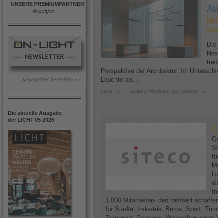
UNSERE PREMIUMPARTNER
Au
––
Anzeigen
––
NEX
wir
Die
Nex
trad
Perspektive der Architektur. Im Untersc
Leuchte als...
mehr >>
weitere Produkte des Monats >>
Die aktuelle Ausgabe
der LICHT 05 2026
O
Qu
SI
fü
Ma
Li
ei
In
1.000 Mitarbeiten- den weltweit schaff
für Städte, Industrie, Büros, Sport, Tun
Traunreut, Germany. Wir suchen einen V