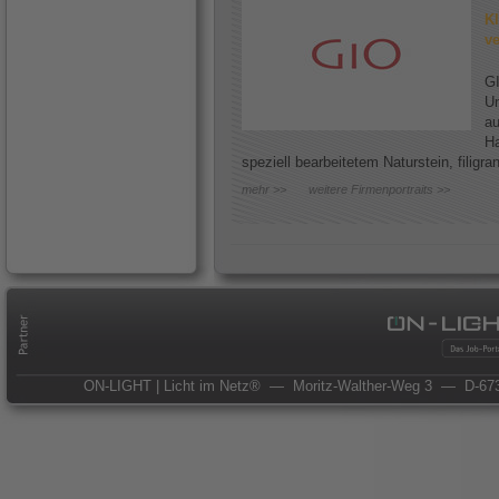
Kl
ve
GI
Un
au
Ha
speziell bearbeitetem Naturstein, filigr
mehr >>
weitere Firmenportraits >>
ON-LIGHT | Licht im Netz®
— Moritz-Walther-Weg 3
— D-673