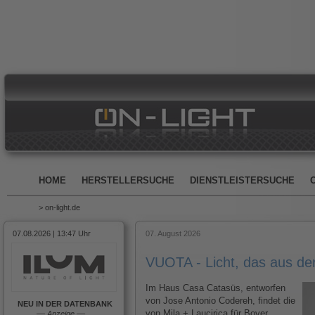
HOME
HERSTELLERSUCHE
DIENSTLEISTERSUCHE
> on-light.de
07.08.2026 | 13:47 Uhr
07. August 2026
VUOTA - Licht, das aus d
Im Haus Casa Catasüs, entworfen
von Jose Antonio Codereh, findet die
NEU IN DER DATENBANK
von Mila + Laucirica für Bover
––
Anzeige
––