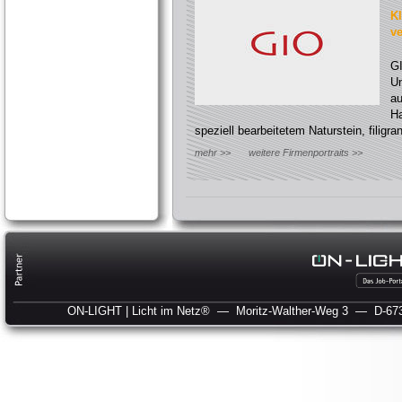
Kl
ve
GI
Un
au
Ha
speziell bearbeitetem Naturstein, filigr
mehr >>
weitere Firmenportraits >>
ON-LIGHT | Licht im Netz®
— Moritz-Walther-Weg 3
— D-673