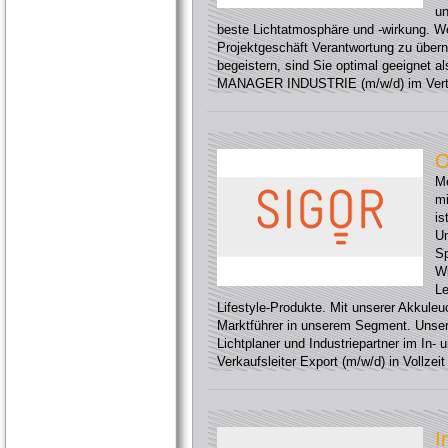
un
beste Lichtatmosphäre und -wirkung. We
Projektgeschäft Verantwortung zu über
begeistern, sind Sie optimal geeignet
MANAGER INDUSTRIE (m/w/d) im Vertri
O
Me
mi
is
U
Sp
Wi
Le
Lifestyle-Produkte. Mit unserer Akkuleu
Marktführer in unserem Segment. Unser
Lichtplaner und Industriepartner im In-
Verkaufsleiter Export (m/w/d) in Vollzei
I