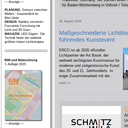
–– Anzeige ––
für Baden-Württemberg in Vollzeit / Teilze
PLANUNG
: Genuss zwischen
Welten - Gaumenlicht im
Mon Liban
06. August 2026
DESIGN
: Nahtlos verstrickt -
Foscarinis Forschung mit
Licht und 3D-Garn
Maßgeschneiderte Lichtlösu
MAGAZIN
: LED-Gigant - Die
Technik hinter der weltweit
führendes Kunstevent
größten Indoor-Lichtskulptur
ERCO ist ab 2026 offizieller
Lichtpartner der Art Basel, der
BIM und Beleuchtung
weltweit wichtigsten Kunstmesse für
1. Auflage 2025
moderne und zeitgenössische Kunst
des 20. und 21. Jahrhunderts. In
enger Zusammenarbeit mit der...
mehr >>
O
Al
U
–– Anzeige ––
is