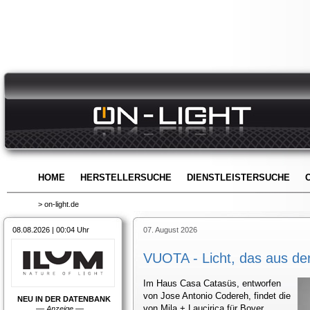
HOME
HERSTELLERSUCHE
DIENSTLEISTERSUCHE
> on-light.de
08.08.2026 | 00:04 Uhr
07. August 2026
VUOTA - Licht, das aus d
Im Haus Casa Catasüs, entworfen
von Jose Antonio Codereh, findet die
NEU IN DER DATENBANK
von Mila + Laucirica für Bover
––
Anzeige
––