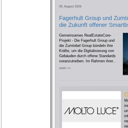
05. August 2026
Fagerhult Group und Zumto
die Zukunft offener Smartb
Gemeinsames RealEstateCore-
Projekt - Die Fagerhult Group und
die Zumtobel Group bündeln ihre
Kräfte, um die Digitalisierung von
Gebäuden durch offene Standards
voranzutreiben. Im Rahmen ihrer...
mehr >>
O
Mo
in
un
in
ne
re