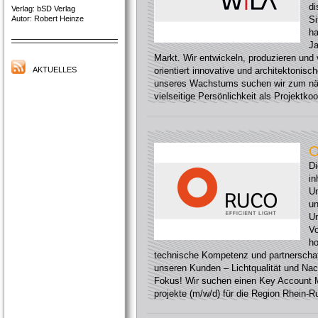
di
Verlag: bSD Verlag
Autor: Robert Heinze
Si
h
Ja
Markt. Wir entwickeln, produzieren und 
AKTUELLES
orientiert innovative und architektoni
unseres Wachstums suchen wir zum näc
vielseitige Persönlichkeit als Projektkoo
O
D
in
Un
un
Un
Vo
ho
technische Kompetenz und partnerscha
unseren Kunden – Lichtqualität und Nac
Fokus! Wir suchen einen Key Account M
projekte (m/w/d) für die Region Rhein-Ruh