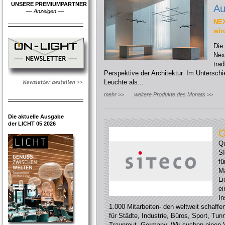
UNSERE PREMIUMPARTNER
Au
––
Anzeigen
––
NEX
wir
Die
Nex
trad
Perspektive der Architektur. Im Untersc
Leuchte als...
mehr >>
weitere Produkte des Monats >>
Die aktuelle Ausgabe
der LICHT 05 2026
O
Qu
SI
fü
Ma
Li
ei
In
1.000 Mitarbeiten- den weltweit schaff
für Städte, Industrie, Büros, Sport, Tun
Traunreut, Germany. Wir suchen einen V