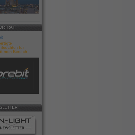
ORTRAIT
it
ertigte
leuchten für
itimen Bereich
SLETTER