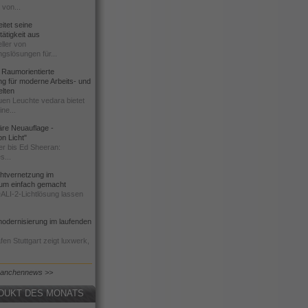
 von...
tet seine
ätigkeit aus
ller von
gslösungen für...
Raumorientierte
g für moderne Arbeits- und
elten
uen Leuchte vedara bietet
ne...
äre Neuauflage -
on Licht"
r bis Ed Sheeran:
s...
chtvernetzung im
um einfach gemacht
DALI-2-Lichtlösung lassen
odernisierung im laufenden
en Stuttgart zeigt luxwerk,
ranchennews >>
DUKT DES MONATS