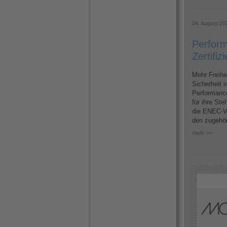
04. August 20
Perform
Zertifi
Mehr Freihe
Sicherheit i
Performance
für ihre St
die ENEC-VD
den zugehö
mehr >>