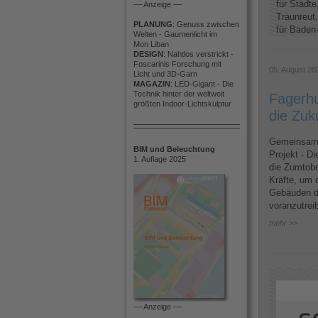
für Städte
–– Anzeige ––
Traunreut
PLANUNG
: Genuss zwischen
für Baden-
Welten - Gaumenlicht im
Mon Liban
DESIGN
: Nahtlos verstrickt -
Foscarinis Forschung mit
05. August 20
Licht und 3D-Garn
MAGAZIN
: LED-Gigant - Die
Technik hinter der weltweit
Fagerhu
größten Indoor-Lichtskulptur
die Zuk
Gemeinsame
BIM und Beleuchtung
Projekt - D
1. Auflage 2025
die Zumtobe
Kräfte, um d
Gebäuden d
voranzutrei
mehr >>
–– Anzeige ––