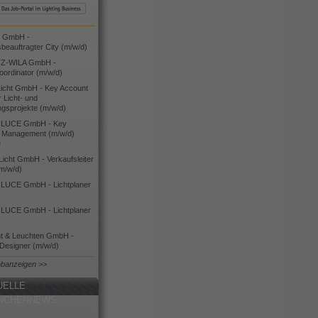
 GmbH -
sbeauftragter City (m/w/d)
Z-WILA GmbH -
oordinator (m/w/d)
cht GmbH - Key Account
 Licht- und
ngsprojekte (m/w/d)
LUCE GmbH - Key
 Management (m/w/d)
e
icht GmbH - Verkaufsleiter
(m/w/d)
UCE GmbH - Lichtplaner
UCE GmbH - Lichtplaner
ht & Leuchten GmbH -
 Designer (m/w/d)
obanzeigen >>
UELLE
NCHENNEWS