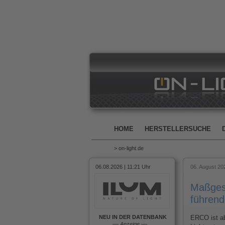
HOME
HERSTELLERSUCHE
> on-light.de
06.08.2026 | 11:21 Uhr
06. August 20
Maßgesc
führend
NEU IN DER DATENBANK
ERCO ist ab 
––
Anzeige
––