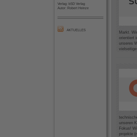
Verlag: bSD Verlag
Autor: Robert Heinze
AKTUELLES
Markt. Wir
orientier
unseres W
vielseitig
technisch
unseren K
Fokus! Wi
projekte (