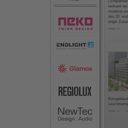
Lichtpartner
weltweit wi
moderne un
des 20. und
enger Zusam
mehr >>
Bürogebäude
Leuchtturmp
mehr >>
w