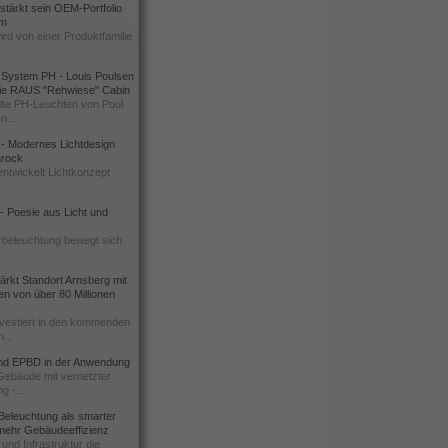
rstärkt sein OEM-Portfolio
um
ird von einer Produktfamilie
 System PH - Louis Poulsen
 die RAUS "Rehwiese" Cabin
te PH-Leuchten von Poul
n...
l - Modernes Lichtdesign
Barock
ntwickelt Lichtkonzept
 Poesie aus Licht und
rbeleuchtung bewegt sich
rkt Standort Arnsberg mit
nen von über 80 Millionen
vestiert in den kommenden
...
d EPBD in der Anwendung
 Gebäude mit vernetzter
g -...
Beleuchtung als smarter
 mehr Gebäudeeffizienz
und Infrastruktur die