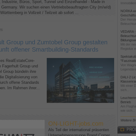
, Industrie, Büros, Sport, Tunnel und Einzelhandel - Made in
Immobilien
, Germany. Wir suchen einen Vertriebsbeauftragten City (m/w/d)
NORKA wei
Württemberg in Vollzeit / Teilzeit ab sofort ...
Geschäftst
Der Herste
Beleuchtun
26
VEDARA - 
Beleuchtun
Bildungsw
lt Group und Zumtobel Group gestalten
Mit der ne
unft offener Smartbuilding-Standards
Regiolux ei
Spektakul
s RealEstateCore-
"Faszinati
Von Wagne
ie Fagerhult Group und
Legendäre
l Group bündeln ihre
ie Digitalisierung von
DALI-2 Li
Klassenra
urch offene Standards
Mit einer 
ben. Im Rahmen ihrer...
sich...
Leuchtenm
Betrieb
Am Flughaf
wie sich...
Weitere B
ON-LIGHT-jobs.com
PRO
Als Teil der international präsenten
Unternehmensgruppe Brand Corner