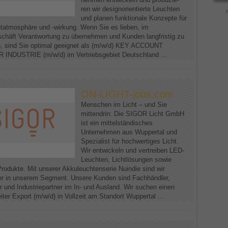
ren wir designorientierte Leuchten
und planen funktionale Konzepte für
htatmosphäre und -wirkung. Wenn Sie es lieben, im
schäft Verantwortung zu übernehmen und Kunden langfristig zu
n, sind Sie optimal geeignet als (m/w/d) KEY ACCOUNT
NDUSTRIE (m/w/d) im Vertriebsgebiet Deutschland ...
ON-LIGHT-jobs.com
Menschen im Licht – und Sie
mittendrin: Die SIGOR Licht GmbH
ist ein mittelständisches
Unternehmen aus Wuppertal und
Spezialist für hochwertiges Licht.
Wir entwickeln und vertreiben LED-
Leuchten, Lichtlösungen sowie
Produkte. Mit unserer Akkuleuchtenserie Nuindie sind wir
er in unserem Segment. Unsere Kunden sind Fachhändler,
r und Industriepartner im In- und Ausland. Wir suchen einen
iter Export (m/w/d) in Vollzeit am Standort Wuppertal ...