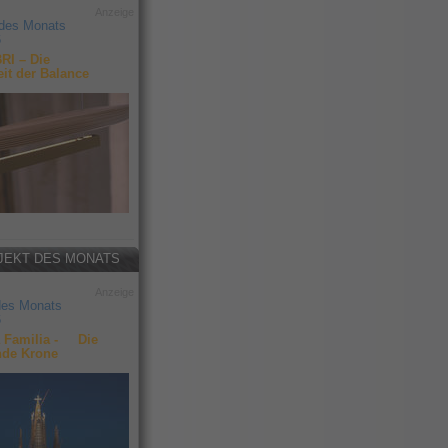
Anzeige
 des Monats
6
RI – Die
it der Balance
JEKT DES MONATS
Anzeige
des Monats
6
 Familia - Die
nde Krone