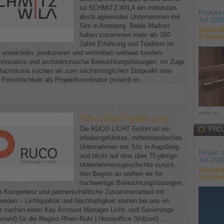
ist SCHMITZ-WILA ein mittelstän-
Produkt
disch agierendes Unternehmen mit
Juli 202
Sitz in Arnsberg. Beide Marken
EQUILIB
haben zusammen mehr als 260
Schönhe
Jahre Erfahrung und Tradition im
 entwickeln, produzieren und vertreiben weltweit kunden-
t innovative und architektonische Beleuchtungslösungen. Im Zuge
achstums suchen wir zum nächstmöglichen Zeitpunkt eine
e Persönlichkeit als Projektkoordinator (m/w/d) im ...
mehr >>
ON-LIGHT-jobs.com
Die RUCO LICHT GmbH ist ein
PRO
inhabergeführtes, mittelständisches
Unternehmen mit Sitz in Augsburg
Projekt 
und blickt auf eine über 75-jährige
Juli 202
Unternehmensgeschichte zurück.
Sagrada
Von Beginn an stehen wir für
leuchte
hochwertige Beleuchtungslösungen,
e Kompetenz und partnerschaftliche Zusammenarbeit mit
unden – Lichtqualität und Nachhaltigkeit stehen bei uns im
r suchen einen Key Account Manager Licht- und Sanierungs-
m/w/d) für die Region Rhein-Ruhr | Homeoffice (Vollzeit) ...