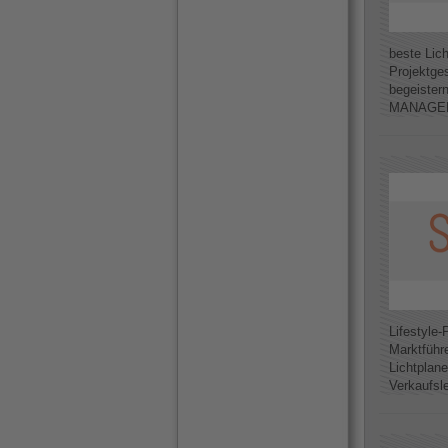
beste Lic
Projektge
begeister
MANAGER I
Lifestyle-
Marktführ
Lichtplane
Verkaufsle