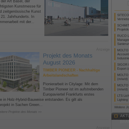
 der Art Basel, der
chtigsten Kunstmesse für
d zeitgenössische Kunst
SITECO
 21. Jahrhunderts. In
Vertrieb
menarbeit mit der...
SCHMIT
Projektk
RUCO Li
Manager
Sanieru
Anzeige
MOLTO 
Projekt des Monats
Account
Industri
August 2026
SIGOR L
Export 
TIMBER PIONEER - Nachhaltige
Arbeitslandschaften
MOLTO L
(m/w/d)
Pionierarbeit in Citylage: Mit dem
MOLTO L
Timber Pioneer ist im aufstrebenden
(m/w/d)
Europaviertel Frankfurts erstes
LTS Lic
 in Holz-Hybrid-Bauweise entstanden. Es gilt als
Lighting
rojekt in Sachen Green...
Weitere J
eitere Projekte des Monats >>
AKT
BRA
Anzeige