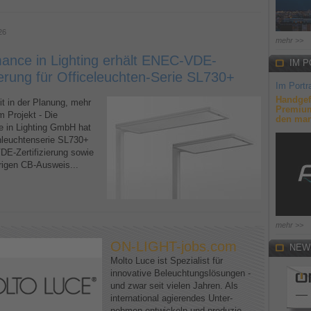
26
mehr >>
ance in Lighting erhält ENEC-VDE-
IM P
zierung für Officeleuchten-Serie SL730+
Im Portra
Handgef
it in der Planung, mehr
Premium
m Projekt - Die
den mar
 in Lighting GmbH hat
ehleuchtenserie SL730+
E-Zertifizierung sowie
rigen CB-Ausweis...
mehr >>
ON-LIGHT-jobs.com
NEW
Molto Luce ist Spezialist für
innovative Beleuchtungslösungen -
und zwar seit vielen Jahren. Als
international agierendes Unter-
nehmen entwickeln und produzie-