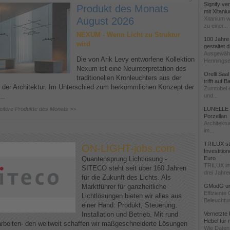
Signify ve
Produkt des Monats
mit Xitani
August 2026
Xitanium w
zu einer...
NEXUM - Wenn Licht zu Struktur
100 Jahre
wird
gestaltet
Ausgewähl
Die von Arik Levy entworfene Kollektion
Henningse
Nexum ist eine Neuinterpretation des
Orelli Saa
traditionellen Kronleuchters aus der
trifft auf 
 der Architektur. Im Unterschied zum herkömmlichen Konzept der
Zumtobel e
..
und...
eitere Produkte des Monats >>
LUNELLE -
Porzellan
Architektu
im...
TRILUX stä
ON-LIGHT-jobs.com
Investitio
Quantensprung Lichtlösung -
Euro
TRILUX in
SITECO steht seit über 160 Jahren
drei Jahren
für die Zukunft des Lichts. Als
Marktführer für ganzheitliche
GModG un
Effiziente
Lichtlösungen bieten wir alles aus
Beleuchtun
einer Hand: Produkt, Steuerung,
Installation und Betrieb. Mit rund
Vernetzte 
Hebel für
arbeiten- den weltweit schaffen wir maßgeschneiderte Lösungen
Wie Daten 