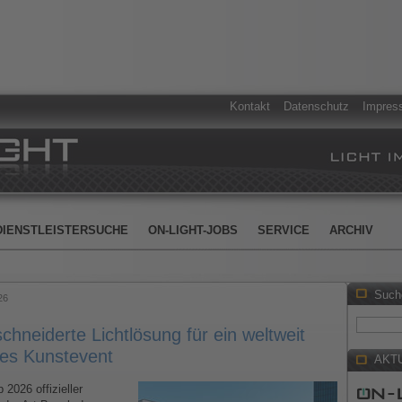
Kontakt
Datenschutz
Impres
DIENSTLEISTERSUCHE
ON-LIGHT-JOBS
SERVICE
ARCHIV
Such
26
hneiderte Lichtlösung für ein weltweit
es Kunstevent
AKT
2026 offizieller