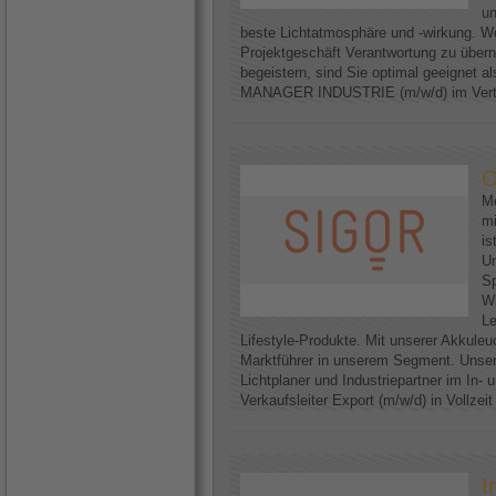
un
beste Lichtatmosphäre und -wirkung. We
Projektgeschäft Verantwortung zu über
begeistern, sind Sie optimal geeignet
MANAGER INDUSTRIE (m/w/d) im Vertri
O
Me
mi
is
U
Sp
Wi
Le
Lifestyle-Produkte. Mit unserer Akkuleu
Marktführer in unserem Segment. Unser
Lichtplaner und Industriepartner im In-
Verkaufsleiter Export (m/w/d) in Vollzei
I