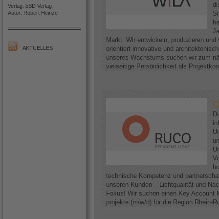
di
Verlag: bSD Verlag
Autor: Robert Heinze
Si
h
Ja
Markt. Wir entwickeln, produzieren und 
AKTUELLES
orientiert innovative und architektoni
unseres Wachstums suchen wir zum näc
vielseitige Persönlichkeit als Projektkoo
O
D
in
Un
un
Un
Vo
ho
technische Kompetenz und partnerscha
unseren Kunden – Lichtqualität und Nac
Fokus! Wir suchen einen Key Account M
projekte (m/w/d) für die Region Rhein-Ruh