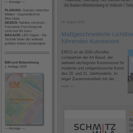
–– Anzeige ––
für Baden-Württemberg in Vollzeit / Teilze
PLANUNG
: Genuss zwischen
Welten - Gaumenlicht im
Mon Liban
06. August 2026
DESIGN
: Nahtlos verstrickt -
Foscarinis Forschung mit
Licht und 3D-Garn
Maßgeschneiderte Lichtlösu
MAGAZIN
: LED-Gigant - Die
Technik hinter der weltweit
führendes Kunstevent
größten Indoor-Lichtskulptur
ERCO ist ab 2026 offizieller
Lichtpartner der Art Basel, der
BIM und Beleuchtung
weltweit wichtigsten Kunstmesse für
1. Auflage 2025
moderne und zeitgenössische Kunst
des 20. und 21. Jahrhunderts. In
enger Zusammenarbeit mit der...
mehr >>
O
Al
U
–– Anzeige ––
is