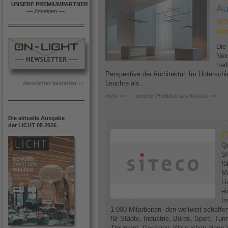
UNSERE PREMIUMPARTNER
Au
––
Anzeigen
––
NEX
wir
Die
Nex
trad
Perspektive der Architektur. Im Untersc
Leuchte als...
mehr >>
weitere Produkte des Monats >>
Die aktuelle Ausgabe
der LICHT 05 2026
O
Qu
SI
fü
Ma
Li
ei
In
1.000 Mitarbeiten- den weltweit schaff
für Städte, Industrie, Büros, Sport, Tun
Traunreut, Germany. Wir suchen einen V