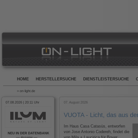
HOME
HERSTELLERSUCHE
DIENSTLEISTERSUCHE
> on-light.de
07.08.2026 | 20:11 Uhr
07. August 2026
VUOTA - Licht, das aus d
Im Haus Casa Catasüs, entworfen
von Jose Antonio Codereh, findet die
NEU IN DER DATENBANK
von Mila + Laucirica für Bover
––
Anzeige
––