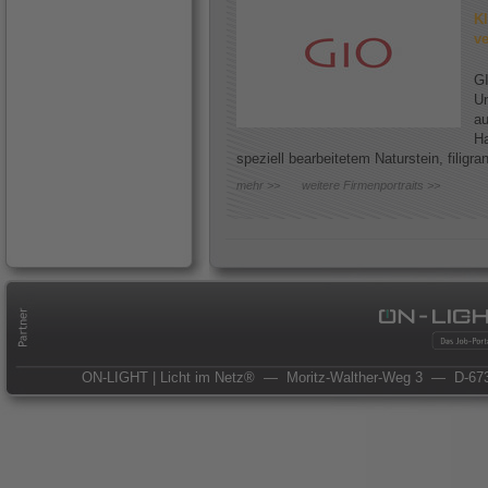
Kl
ve
GI
Un
au
Ha
speziell bearbeitetem Naturstein, filigr
mehr >>
weitere Firmenportraits >>
ON-LIGHT | Licht im Netz®
— Moritz-Walther-Weg 3
— D-673