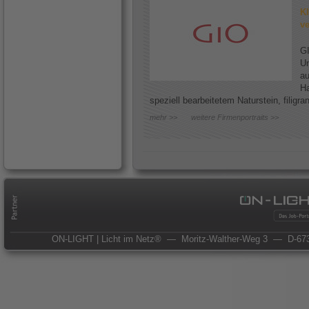
Kl
ve
GI
Un
au
Ha
speziell bearbeitetem Naturstein, filigr
mehr >>
weitere Firmenportraits >>
ON-LIGHT | Licht im Netz®
— Moritz-Walther-Weg 3
— D-673