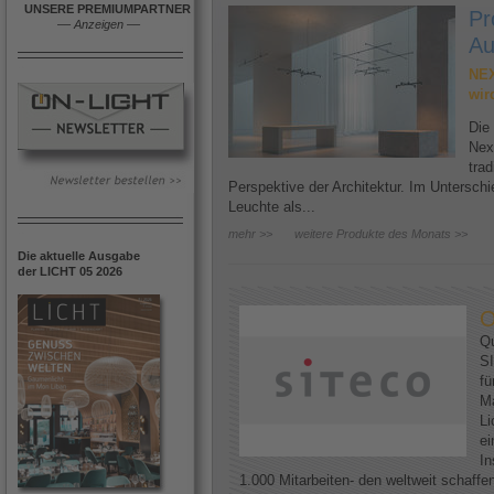
UNSERE PREMIUMPARTNER
Pr
––
Anzeigen
––
Au
NEX
wir
Die
Nex
trad
Perspektive der Architektur. Im Untersc
Leuchte als...
mehr >>
weitere Produkte des Monats >>
Die aktuelle Ausgabe
der LICHT 05 2026
O
Qu
SI
fü
Ma
Li
ei
In
1.000 Mitarbeiten- den weltweit schaff