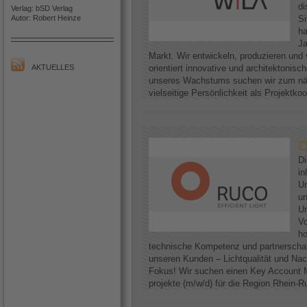
di
Verlag: bSD Verlag
Autor: Robert Heinze
Si
h
Ja
Markt. Wir entwickeln, produzieren und 
AKTUELLES
orientiert innovative und architektoni
unseres Wachstums suchen wir zum näc
vielseitige Persönlichkeit als Projektkoo
O
D
in
Un
un
Un
Vo
ho
technische Kompetenz und partnerscha
unseren Kunden – Lichtqualität und Nac
Fokus! Wir suchen einen Key Account M
projekte (m/w/d) für die Region Rhein-Ruh