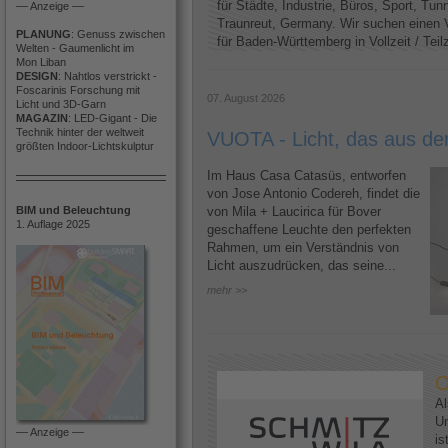
für Städte, Industrie, Büros, Sport, Tun
–– Anzeige ––
Traunreut, Germany. Wir suchen einen V
PLANUNG
: Genuss zwischen
für Baden-Württemberg in Vollzeit / Teilze
Welten - Gaumenlicht im
Mon Liban
DESIGN
: Nahtlos verstrickt -
Foscarinis Forschung mit
07. August 2026
Licht und 3D-Garn
MAGAZIN
: LED-Gigant - Die
Technik hinter der weltweit
VUOTA - Licht, das aus d
größten Indoor-Lichtskulptur
Im Haus Casa Catasüs, entworfen
von Jose Antonio Codereh, findet die
BIM und Beleuchtung
von Mila + Laucirica für Bover
1. Auflage 2025
geschaffene Leuchte den perfekten
Rahmen, um ein Verständnis von
Licht auszudrücken, das seine...
mehr >>
O
Al
U
–– Anzeige ––
is