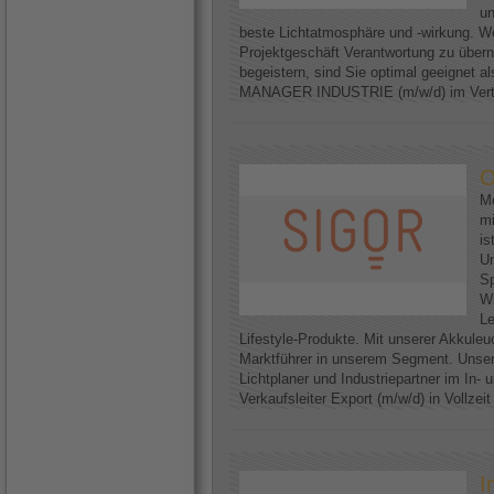
un
beste Lichtatmosphäre und -wirkung. We
Projektgeschäft Verantwortung zu über
begeistern, sind Sie optimal geeignet
MANAGER INDUSTRIE (m/w/d) im Vertri
O
Me
mi
is
U
Sp
Wi
Le
Lifestyle-Produkte. Mit unserer Akkuleu
Marktführer in unserem Segment. Unser
Lichtplaner und Industriepartner im In-
Verkaufsleiter Export (m/w/d) in Vollzei
I