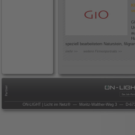
Kl
ve
GI
Un
au
Ha
speziell bearbeitetem Naturstein, filigr
mehr >>
weitere Firmenportraits >>
ON-LIGHT | Licht im Netz®
— Moritz-Walther-Weg 3
— D-673