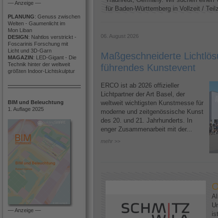
–– Anzeige ––
für Baden-Württemberg in Vollzeit / Teilze
PLANUNG
: Genuss zwischen
Welten - Gaumenlicht im
Mon Liban
06. August 2026
DESIGN
: Nahtlos verstrickt -
Foscarinis Forschung mit
Licht und 3D-Garn
Maßgeschneiderte Lichtlösu
MAGAZIN
: LED-Gigant - Die
Technik hinter der weltweit
führendes Kunstevent
größten Indoor-Lichtskulptur
ERCO ist ab 2026 offizieller
Lichtpartner der Art Basel, der
BIM und Beleuchtung
weltweit wichtigsten Kunstmesse für
1. Auflage 2025
moderne und zeitgenössische Kunst
des 20. und 21. Jahrhunderts. In
enger Zusammenarbeit mit der...
mehr >>
O
Al
U
–– Anzeige ––
is