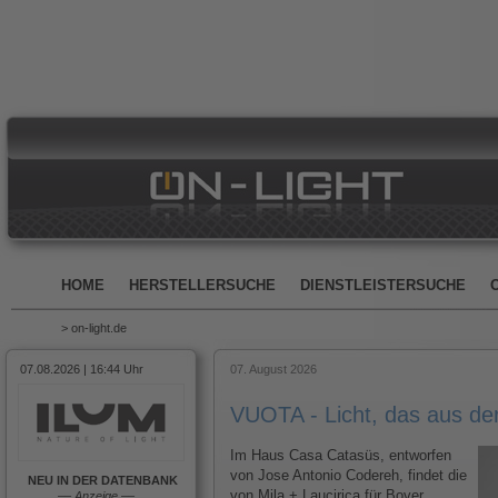
HOME
HERSTELLERSUCHE
DIENSTLEISTERSUCHE
> on-light.de
07.08.2026 | 16:44 Uhr
07. August 2026
VUOTA - Licht, das aus d
Im Haus Casa Catasüs, entworfen
von Jose Antonio Codereh, findet die
NEU IN DER DATENBANK
von Mila + Laucirica für Bover
––
Anzeige
––