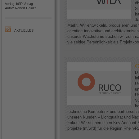
di
Verlag: bSD Verlag
Autor: Robert Heinze
Si
h
Ja
Markt. Wir entwickeln, produzieren und 
AKTUELLES
orientiert innovative und architektoni
unseres Wachstums suchen wir zum näc
vielseitige Persönlichkeit als Projektkoo
O
D
in
Un
un
Un
Vo
ho
technische Kompetenz und partnerscha
unseren Kunden – Lichtqualität und Nac
Fokus! Wir suchen einen Key Account M
projekte (m/w/d) für die Region Rhein-Ruh