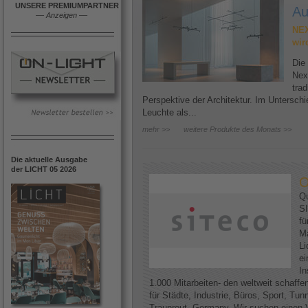
UNSERE PREMIUMPARTNER
Au
––
Anzeigen
––
NEX
wir
Die
Nex
trad
Perspektive der Architektur. Im Untersc
Leuchte als...
mehr >>
weitere Produkte des Monats >>
Die aktuelle Ausgabe
der LICHT 05 2026
O
Qu
SI
fü
Ma
Li
ei
In
1.000 Mitarbeiten- den weltweit schaff
für Städte, Industrie, Büros, Sport, Tun
Traunreut, Germany. Wir suchen einen V