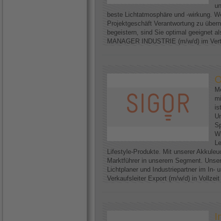
un
beste Lichtatmosphäre und -wirkung. We
Projektgeschäft Verantwortung zu über
begeistern, sind Sie optimal geeignet
MANAGER INDUSTRIE (m/w/d) im Vertri
O
Me
mi
is
U
Sp
Wi
Le
Lifestyle-Produkte. Mit unserer Akkuleu
Marktführer in unserem Segment. Unser
Lichtplaner und Industriepartner im In-
Verkaufsleiter Export (m/w/d) in Vollzei
I