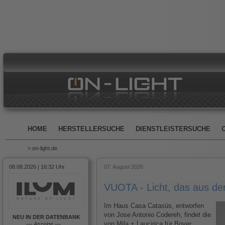
HOME
HERSTELLERSUCHE
DIENSTLEISTERSUCHE
> on-light.de
08.08.2026 | 16:32 Uhr
07. August 2026
VUOTA - Licht, das aus d
Im Haus Casa Catasüs, entworfen
von Jose Antonio Codereh, findet die
NEU IN DER DATENBANK
von Mila + Laucirica für Bover
––
Anzeige
––