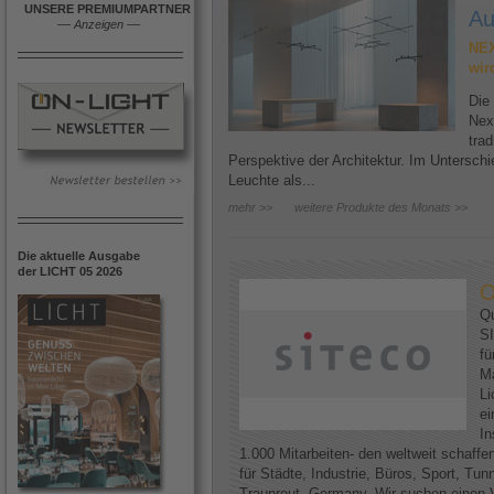
UNSERE PREMIUMPARTNER
Au
––
Anzeigen
––
NEX
wir
Die
Nex
trad
Perspektive der Architektur. Im Untersc
Leuchte als...
mehr >>
weitere Produkte des Monats >>
Die aktuelle Ausgabe
der LICHT 05 2026
O
Qu
SI
fü
Ma
Li
ei
In
1.000 Mitarbeiten- den weltweit schaff
für Städte, Industrie, Büros, Sport, Tun
Traunreut, Germany. Wir suchen einen V