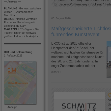
–– Anzeige ––
für Baden-Württemberg in Vollzeit / Teilze
PLANUNG
: Genuss zwischen
Welten - Gaumenlicht im
Mon Liban
06. August 2026
DESIGN
: Nahtlos verstrickt -
Foscarinis Forschung mit
Licht und 3D-Garn
Maßgeschneiderte Lichtlösu
MAGAZIN
: LED-Gigant - Die
Technik hinter der weltweit
führendes Kunstevent
größten Indoor-Lichtskulptur
ERCO ist ab 2026 offizieller
Lichtpartner der Art Basel, der
BIM und Beleuchtung
weltweit wichtigsten Kunstmesse für
1. Auflage 2025
moderne und zeitgenössische Kunst
des 20. und 21. Jahrhunderts. In
enger Zusammenarbeit mit der...
mehr >>
O
Al
U
–– Anzeige ––
is