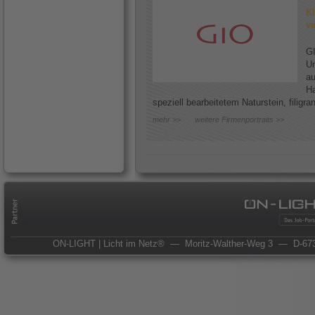
Kl
ve
GI
Un
au
Ha
speziell bearbeitetem Naturstein, filigr
mehr >>
weitere Firmenportraits >>
ON-LIGHT | Licht im Netz®
— Moritz-Walther-Weg 3
— D-673