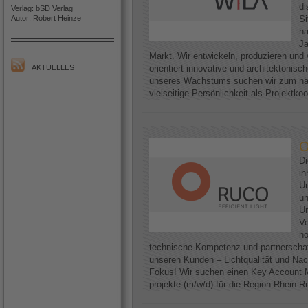
di
Verlag: bSD Verlag
Autor: Robert Heinze
Si
h
Ja
Markt. Wir entwickeln, produzieren und 
AKTUELLES
orientiert innovative und architektoni
unseres Wachstums suchen wir zum näc
vielseitige Persönlichkeit als Projektkoo
O
D
in
Un
un
Un
Vo
ho
technische Kompetenz und partnerscha
unseren Kunden – Lichtqualität und Nac
Fokus! Wir suchen einen Key Account M
projekte (m/w/d) für die Region Rhein-Ruh