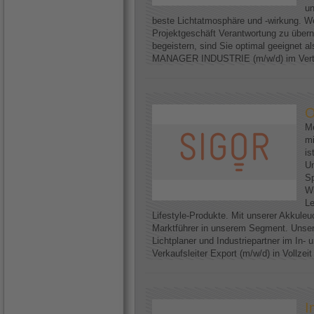
un
beste Lichtatmosphäre und -wirkung. We
Projektgeschäft Verantwortung zu über
begeistern, sind Sie optimal geeignet
MANAGER INDUSTRIE (m/w/d) im Vertri
O
Me
mi
is
U
Sp
Wi
Le
Lifestyle-Produkte. Mit unserer Akkuleu
Marktführer in unserem Segment. Unser
Lichtplaner und Industriepartner im In-
Verkaufsleiter Export (m/w/d) in Vollzei
I