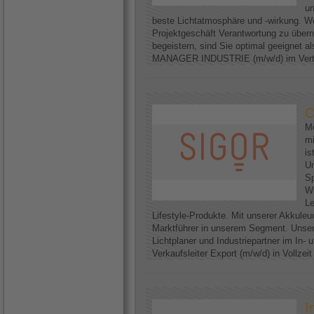
un
beste Lichtatmosphäre und -wirkung. We
Projektgeschäft Verantwortung zu über
begeistern, sind Sie optimal geeignet
MANAGER INDUSTRIE (m/w/d) im Vertri
O
Me
mi
is
U
Sp
Wi
Le
Lifestyle-Produkte. Mit unserer Akkuleu
Marktführer in unserem Segment. Unser
Lichtplaner und Industriepartner im In-
Verkaufsleiter Export (m/w/d) in Vollzei
I