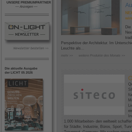
UNSERE PREMIUMPARTNER
Au
––
Anzeigen
––
NEX
wir
Die
Nex
trad
Perspektive der Architektur. Im Untersc
Leuchte als...
mehr >>
weitere Produkte des Monats >>
Die aktuelle Ausgabe
der LICHT 05 2026
O
Qu
SI
fü
Ma
Li
ei
In
1.000 Mitarbeiten- den weltweit schaff
für Städte, Industrie, Büros, Sport, Tun
Traunreut, Germany. Wir suchen einen V