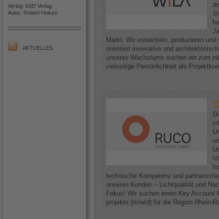
di
Verlag: bSD Verlag
Autor: Robert Heinze
Si
h
Ja
Markt. Wir entwickeln, produzieren und 
AKTUELLES
orientiert innovative und architektoni
unseres Wachstums suchen wir zum näc
vielseitige Persönlichkeit als Projektkoo
O
D
in
Un
un
Un
Vo
ho
technische Kompetenz und partnerscha
unseren Kunden – Lichtqualität und Nac
Fokus! Wir suchen einen Key Account M
projekte (m/w/d) für die Region Rhein-Ruh