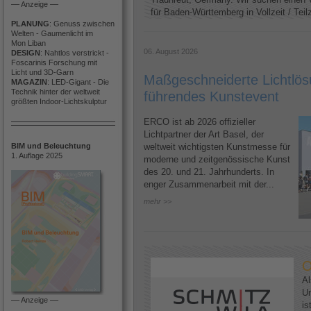
–– Anzeige ––
für Baden-Württemberg in Vollzeit / Teilze
PLANUNG
: Genuss zwischen
Welten - Gaumenlicht im
Mon Liban
06. August 2026
DESIGN
: Nahtlos verstrickt -
Foscarinis Forschung mit
Licht und 3D-Garn
Maßgeschneiderte Lichtlösu
MAGAZIN
: LED-Gigant - Die
Technik hinter der weltweit
führendes Kunstevent
größten Indoor-Lichtskulptur
ERCO ist ab 2026 offizieller
Lichtpartner der Art Basel, der
BIM und Beleuchtung
weltweit wichtigsten Kunstmesse für
1. Auflage 2025
moderne und zeitgenössische Kunst
des 20. und 21. Jahrhunderts. In
enger Zusammenarbeit mit der...
mehr >>
O
Al
U
–– Anzeige ––
is