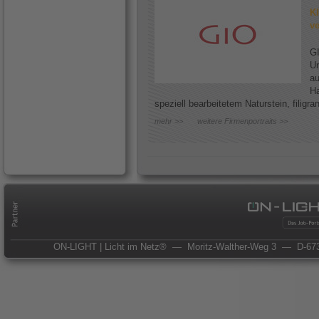
Kl
ve
GI
Un
au
Ha
speziell bearbeitetem Naturstein, filigr
mehr >>
weitere Firmenportraits >>
ON-LIGHT | Licht im Netz®
— Moritz-Walther-Weg 3
— D-673