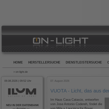
HOME
HERSTELLERSUCHE
DIENSTLEISTERSUCHE
> on-light.de
09.08.2026 | 09:52 Uhr
07. August 2026
VUOTA - Licht, das aus d
Im Haus Casa Catasüs, entworfen
von Jose Antonio Codereh, findet die
NEU IN DER DATENBANK
von Mila + Laucirica für Bover
––
Anzeige
––