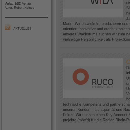
di
Verlag: bSD Verlag
Autor: Robert Heinze
Si
h
Ja
Markt. Wir entwickeln, produzieren und 
AKTUELLES
orientiert innovative und architektoni
unseres Wachstums suchen wir zum näc
vielseitige Persönlichkeit als Projektkoo
O
D
in
Un
un
Un
Vo
ho
technische Kompetenz und partnerscha
unseren Kunden – Lichtqualität und Nac
Fokus! Wir suchen einen Key Account M
projekte (m/w/d) für die Region Rhein-Ruh