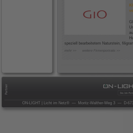
Kl
ve
GI
Un
au
Ha
speziell bearbeitetem Naturstein, filigr
mehr >>
weitere Firmenportraits >>
ON-LIGHT | Licht im Netz®
— Moritz-Walther-Weg 3
— D-673