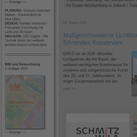
–– Anzeige ––
für Baden-Württemberg in Vollzeit / Teilze
PLANUNG
: Genuss zwischen
Welten - Gaumenlicht im
Mon Liban
06. August 2026
DESIGN
: Nahtlos verstrickt -
Foscarinis Forschung mit
Licht und 3D-Garn
Maßgeschneiderte Lichtlösu
MAGAZIN
: LED-Gigant - Die
Technik hinter der weltweit
führendes Kunstevent
größten Indoor-Lichtskulptur
ERCO ist ab 2026 offizieller
Lichtpartner der Art Basel, der
BIM und Beleuchtung
weltweit wichtigsten Kunstmesse für
1. Auflage 2025
moderne und zeitgenössische Kunst
des 20. und 21. Jahrhunderts. In
enger Zusammenarbeit mit der...
mehr >>
O
Al
U
–– Anzeige ––
is