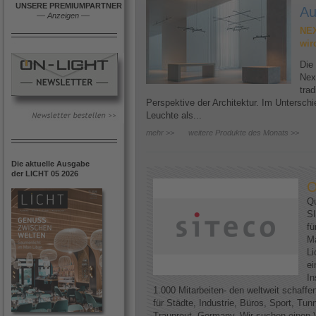
UNSERE PREMIUMPARTNER
Au
––
Anzeigen
––
NEX
wir
Die
Nex
trad
Perspektive der Architektur. Im Untersc
Leuchte als...
mehr >>
weitere Produkte des Monats >>
Die aktuelle Ausgabe
der LICHT 05 2026
O
Qu
SI
fü
Ma
Li
ei
In
1.000 Mitarbeiten- den weltweit schaff
für Städte, Industrie, Büros, Sport, Tun
Traunreut, Germany. Wir suchen einen V