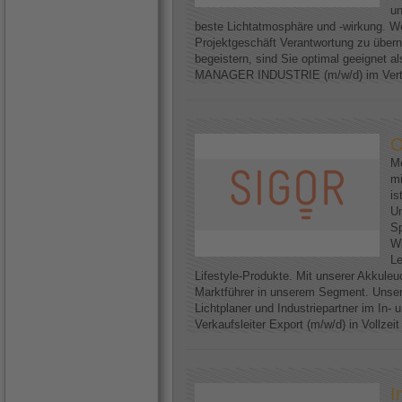
un
beste Lichtatmosphäre und -wirkung. We
Projektgeschäft Verantwortung zu über
begeistern, sind Sie optimal geeignet
MANAGER INDUSTRIE (m/w/d) im Vertri
O
Me
mi
is
U
Sp
Wi
Le
Lifestyle-Produkte. Mit unserer Akkuleu
Marktführer in unserem Segment. Unser
Lichtplaner und Industriepartner im In-
Verkaufsleiter Export (m/w/d) in Vollzei
I