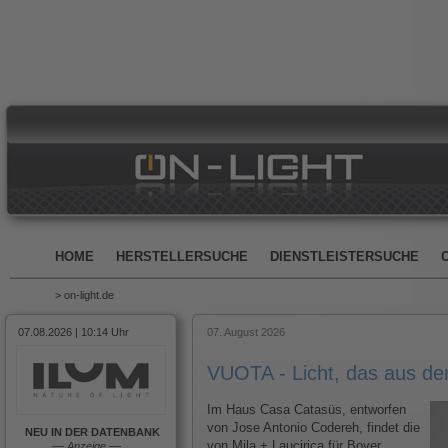
HOME
HERSTELLERSUCHE
DIENSTLEISTERSUCHE
> on-light.de
07.08.2026 | 10:14 Uhr
07. August 2026
VUOTA - Licht, das aus d
Im Haus Casa Catasüs, entworfen
von Jose Antonio Codereh, findet die
NEU IN DER DATENBANK
von Mila + Laucirica für Bover
––
Anzeige
––