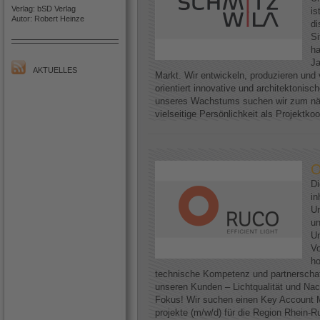
Verlag: bSD Verlag
is
Autor: Robert Heinze
di
Si
h
Ja
AKTUELLES
Markt. Wir entwickeln, produzieren und 
orientiert innovative und architektoni
unseres Wachstums suchen wir zum näc
vielseitige Persönlichkeit als Projektkoo
O
D
in
Un
un
Un
Vo
ho
technische Kompetenz und partnerscha
unseren Kunden – Lichtqualität und Nac
Fokus! Wir suchen einen Key Account M
projekte (m/w/d) für die Region Rhein-Ruh