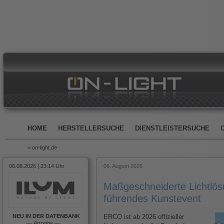
HOME
HERSTELLERSUCHE
DIENSTLEISTERSUCHE
> on-light.de
06.08.2026 | 23:14 Uhr
06. August 2026
Maßgeschneiderte Lichtlösu
führendes Kunstevent
NEU IN DER DATENBANK
ERCO ist ab 2026 offizieller
––
Anzeige
––