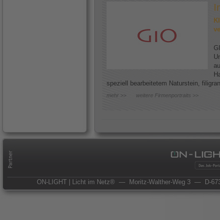
I
Kl
ve
GI
Un
au
Ha
speziell bearbeitetem Naturstein, filigr
mehr >>
weitere Firmenportraits >>
ON-LIGHT | Licht im Netz®
— Moritz-Walther-Weg 3
— D-673