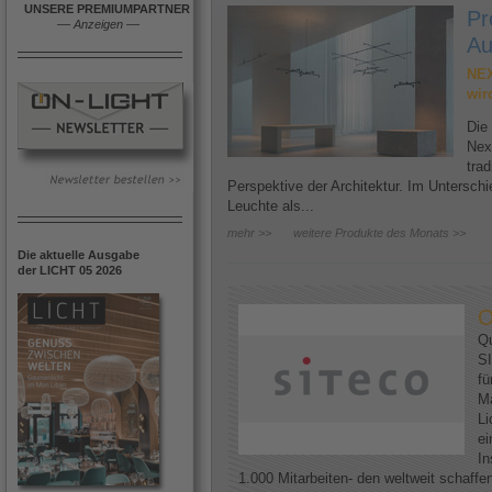
UNSERE PREMIUMPARTNER
Pr
––
Anzeigen
––
Au
NEX
wir
Die
Nex
trad
Perspektive der Architektur. Im Untersc
Leuchte als...
mehr >>
weitere Produkte des Monats >>
Die aktuelle Ausgabe
der LICHT 05 2026
O
Qu
SI
fü
Ma
Li
ei
In
1.000 Mitarbeiten- den weltweit schaff