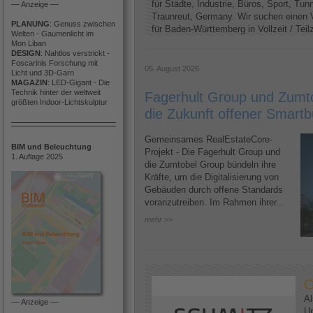
für Städte, Industrie, Büros, Sport, Tun
–– Anzeige ––
Traunreut, Germany. Wir suchen einen V
PLANUNG
: Genuss zwischen
für Baden-Württemberg in Vollzeit / Teilze
Welten - Gaumenlicht im
Mon Liban
DESIGN
: Nahtlos verstrickt -
Foscarinis Forschung mit
05. August 2026
Licht und 3D-Garn
MAGAZIN
: LED-Gigant - Die
Technik hinter der weltweit
Fagerhult Group und Zumto
größten Indoor-Lichtskulptur
die Zukunft offener Smartb
Gemeinsames RealEstateCore-
BIM und Beleuchtung
Projekt - Die Fagerhult Group und
1. Auflage 2025
die Zumtobel Group bündeln ihre
Kräfte, um die Digitalisierung von
Gebäuden durch offene Standards
voranzutreiben. Im Rahmen ihrer...
mehr >>
O
Al
–– Anzeige ––
U