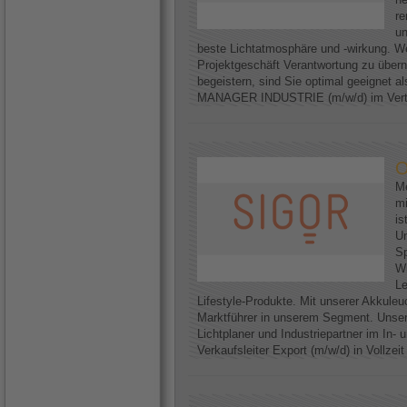
re
un
beste Lichtatmosphäre und -wirkung. We
Projektgeschäft Verantwortung zu über
begeistern, sind Sie optimal geeignet
MANAGER INDUSTRIE (m/w/d) im Vertri
O
Me
mi
is
U
Sp
Wi
Le
Lifestyle-Produkte. Mit unserer Akkuleu
Marktführer in unserem Segment. Unser
Lichtplaner und Industriepartner im In-
Verkaufsleiter Export (m/w/d) in Vollzei